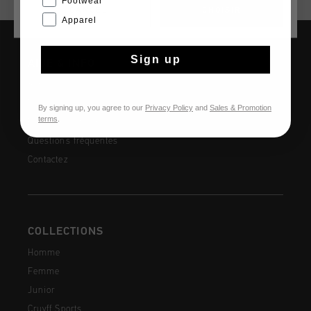
Footwear
CANCEL
CHOISIR
Apparel
Sign up
AIDE & INFO
Service clients
Retours
By signing up, you agree to our
Privacy Policy
and
Sales & Promotion
terms
.
Expédition et livraison
Questions fréquentes
Contactez
COLLECTIONS
Homme
Femme
Junior
Cruyff Sports