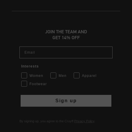
JOIN THE TEAM AND
GET 14% OFF
Email
Interests
Women
Men
Apparel
Footwear
Sign up
By signing up, you agree to the Cruyff
Privacy Policy
.