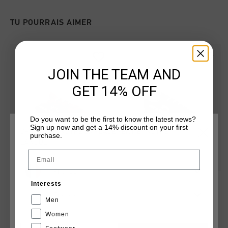
TU POURRAIS AIMER
JOIN THE TEAM AND
GET 14% OFF
Do you want to be the first to know the latest news?
Sign up now and get a 14% discount on your first
CHOISISSEZ VOTRE EMPLACEMENT ET VOTRE
purchase.
LANGUE
Email
France
Faas Junior
Faas Junior
Interests
€ 49,95
€ 49,95
Français
Men
Women