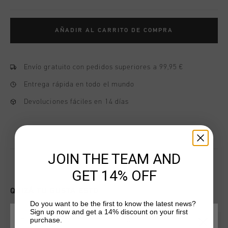
AÑADIR AL CARRITO DE COMPRA
Envío gratuito con pedidos superiores a 99,95 €
Entrega rápida en todo el mundo
Devoluciones fáciles en 14 días
JOIN THE TEAM AND
GET 14% OFF
QUIZÁ TU GUSTA ESTO
Do you want to be the first to know the latest news?
Sign up now and get a 14% discount on your first
purchase.
ELIGE TU UBICACIÓN Y TU IDIOMA
rebajas
rebajas