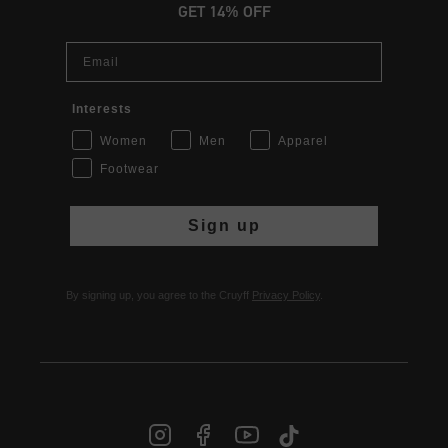
GET 14% OFF
Email
Interests
Women
Men
Apparel
Footwear
Sign up
By signing up, you agree to the Cruyff
Privacy Policy
.