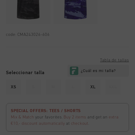
code:
CMA243026-606
Tabla de tallas
Seleccionar talla
XS
S
M
L
XL
XXL
SPECIAL OFFERS: TEES / SHORTS
Mix & Match
your favorites.
Buy 2 items
and get an
extra
€10,- discount
automatically
at
checkout
.