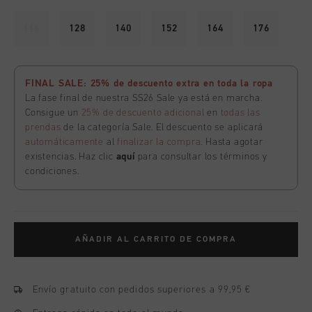
116
128
140
152
164
176
FINAL SALE: 25% de descuento extra en toda la ropa
La fase final de nuestra SS26 Sale ya está en marcha.
Consigue un
25% de descuento adicional
en
todas las
prendas
de la categoría Sale. El descuento se aplicará
automáticamente
al
finalizar la compra
. Hasta agotar
existencias. Haz clic
aquí
para consultar los términos y
condiciones.
AÑADIR AL CARRITO DE COMPRA
Envío gratuito con pedidos superiores a 99,95 €