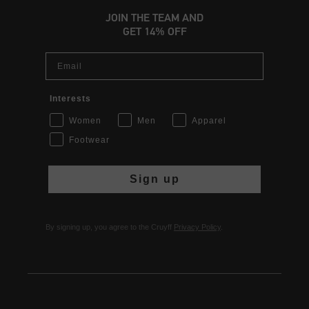
JOIN THE TEAM AND
GET 14% OFF
Email
Interests
Women
Men
Apparel
Footwear
Sign up
By signing up, you agree to the Cruyff
Privacy Policy
.