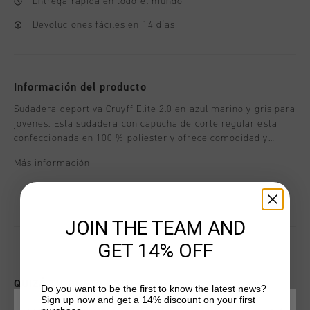
Entrega rápida en todo el mundo
Devoluciones fáciles en 14 días
Información del producto
Sudadera deportiva Cruyff Elite 2.0 en azul marino y gris para
jovenes. Esta sudadera con capucha de corte regular esta
confeccionada en 100 % poliester y ofrece comodidad y
libertad de movimiento. Cuenta con paneles transpirables y
Más información
detalles reflectantes. Su cierre de cremallera completa la
hace practica e ideal para un estilo de vida activo.
JOIN THE TEAM AND
GET 14% OFF
QUIZÁ TU GUSTA ESTO
Do you want to be the first to know the latest news?
Sign up now and get a 14% discount on your first