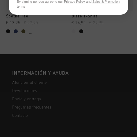
By signing up, you agree to our
Privacy Policy
and
Sales & Promotion
terms
.
Soothe Tee
Blaze T-Shirt
€ 13,95
€ 27,95
€ 14,95
€ 29,95
...
INFORMACIÓN Y AYUDA
Atención al cliente
Devoluciones
Envío y entrega
Preguntas frecuentes
Contacto