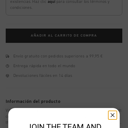
existencias. Haz clic
aquí
para consultar los términos y
condiciones.
AÑADIR AL CARRITO DE COMPRA
Envío gratuito con pedidos superiores a 99,95 €
Entrega rápida en todo el mundo
Devoluciones fáciles en 14 días
Información del producto
Vital Tee in grey brings comfort and style together in one soft
cotton t-shirt. Featuring the signature Cruyff C Lion logo on
the chest, this regular-fit tee is perfect for juniors who want
JOIN THE TEAM AND