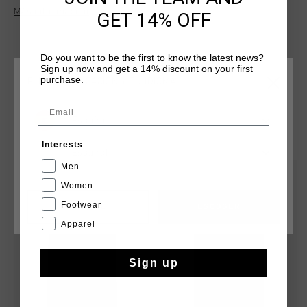
a casual yet stylish look. Designed to offer everyday comfort,
Más información
GET 14% OFF
it's ideal for relaxed days or layering with other pieces. A
versatile addition to any young wardrobe.
Do you want to be the first to know the latest news?
Sign up now and get a 14% discount on your first
purchase.
ELIGE TU UBICACIÓN Y TU IDIOMA
Email
España
QUIZÁ TU GUSTA ESTO
Interests
Español
Men
rebajas
rebajas
Women
Footwear
CANCEL
ESCOGER
Apparel
Sign up