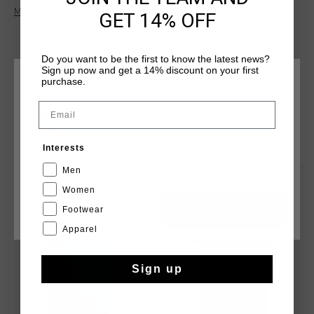
C Lion logo on the front. With a regular fit, it offers a timeless
Más información
GET 14% OFF
look suitable for both casual and semi-casual occasions. A
perfect blend of sophistication and comfort for everyday
wear.
Do you want to be the first to know the latest news?
Sign up now and get a 14% discount on your first
purchase.
ELIGE TU UBICACIÓN Y TU IDIOMA
Email
España
QUIZÁ TU GUSTA ESTO
Interests
Español
Men
rebajas
rebajas
Women
Footwear
CANCEL
ESCOGER
Apparel
Sign up