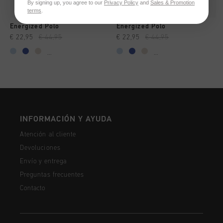
By signing up, you agree to our
Privacy Policy
and
Sales & Promotion
terms
.
Energized Polo
Energized Polo
€ 22,95
€ 44,95
€ 22,95
€ 44,95
...
...
INFORMACIÓN Y AYUDA
Atención al cliente
Devoluciones
Envío y entrega
Preguntas frecuentes
Contacto