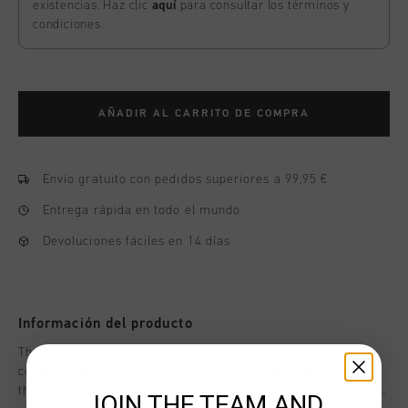
existencias. Haz clic
aquí
para consultar los términos y
condiciones.
AÑADIR AL CARRITO DE COMPRA
Envío gratuito con pedidos superiores a 99,95 €
Entrega rápida en todo el mundo
Devoluciones fáciles en 14 días
Información del producto
The Energized Polo by Cruyff is a soft cotton tee that
combines style and comfort. In a versatile blue depths color,
this unisex junior polo features the iconic embroidered Cruyff
JOIN THE TEAM AND