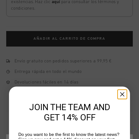
existencias. Haz clic
aquí
para consultar los términos y
condiciones.
AÑADIR AL CARRITO DE COMPRA
Envío gratuito con pedidos superiores a 99,95 €
Entrega rápida en todo el mundo
Devoluciones fáciles en 14 días
JOIN THE TEAM AND
GET 14% OFF
Do you want to be the first to know the latest news?
QUIZÁ TU GUSTA ESTO