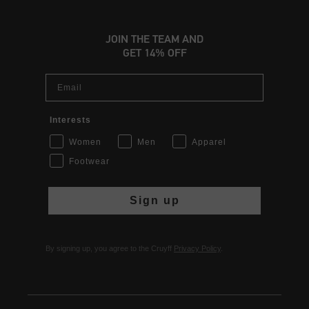
JOIN THE TEAM AND
GET 14% OFF
Email
Interests
Women
Men
Apparel
Footwear
Sign up
By signing up, you agree to the Cruyff
Privacy Policy
.