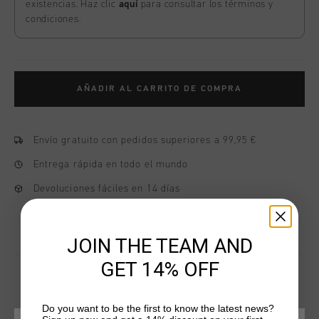
existencias. Haz clic
aquí
para consultar los términos y
condiciones.
AÑADIR AL CARRITO DE COMPRA
Envío gratuito con pedidos superiores a 99,95 €
Entrega rápida en todo el mundo
Devoluciones fáciles en 14 días
JOIN THE TEAM AND
GET 14% OFF
Do you want to be the first to know the latest news?
QUIZÁ TU GUSTA ESTO