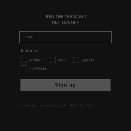
JOIN THE TEAM AND
GET 14% OFF
Email
Interests
Women
Men
Apparel
Footwear
Sign up
By signing up, you agree to the Cruyff
Privacy Policy
.