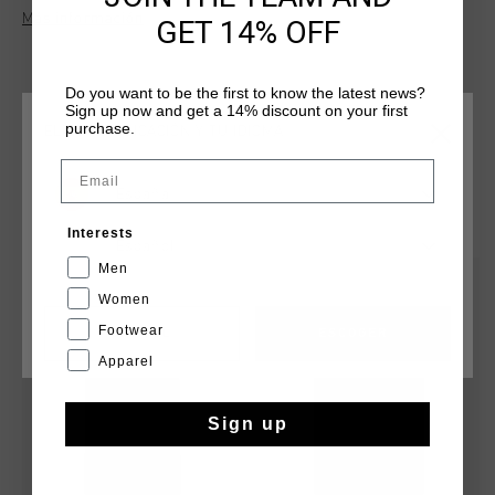
combina un estilo deportivo con un corte ajustado. Ideal para
Más información
GET 14% OFF
un look casual o para demostrar tu pasion por el futbol:
moderna y comoda.
Do you want to be the first to know the latest news?
Sign up now and get a 14% discount on your first
purchase.
ELIGE TU UBICACIÓN Y TU IDIOMA
Email
España
QUIZÁ TU GUSTA ESTO
Interests
Español
Men
rebajas
rebajas
Women
Footwear
CANCEL
ESCOGER
Apparel
Sign up