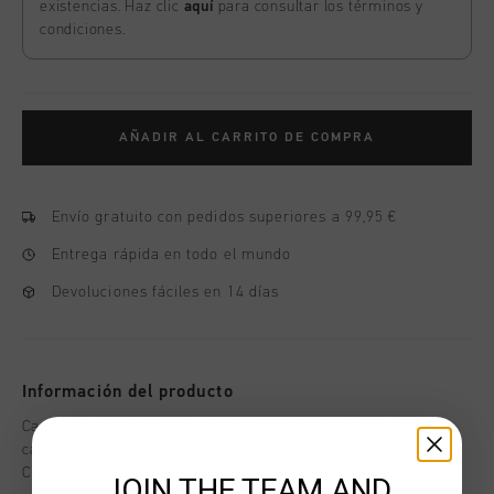
existencias. Haz clic
aquí
para consultar los términos y
condiciones.
AÑADIR AL CARRITO DE COMPRA
Envío gratuito con pedidos superiores a 99,95 €
Entrega rápida en todo el mundo
Devoluciones fáciles en 14 días
Información del producto
Camiseta Cruyff Brooke en azul para ninos unisex. Una
camiseta inspirada en el futbol con el logo y el escudo de
Cruyff en la parte delantera. Esta camiseta entallada
JOIN THE TEAM AND