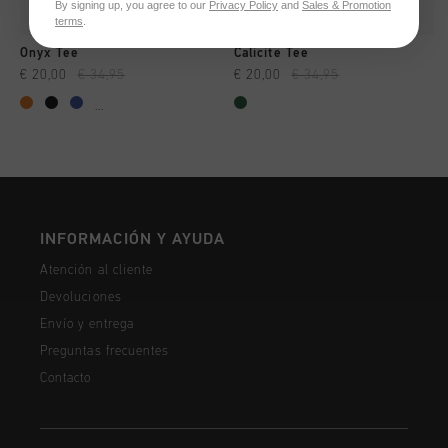
By signing up, you agree to our
Privacy Policy
and
Sales & Promotion
terms
.
Onyx Tee
Calicite Tee
€ 20,00
€ 34,95
€ 20,00
€ 34,95
...
INFORMACIÓN Y AYUDA
Atención al cliente
Devoluciones
Envío y entrega
Preguntas frecuentes
Contacto