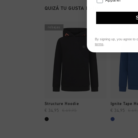
Apparel
QUIZÁ TU GUSTA ESTO
rebajas
rebajas
By signing up, you agree to 
terms
.
A COMPRAR YA
A CO
Structure Hoodie
Ignite Tape 
€ 34,95
€ 69,95
€ 34,95
€ 69