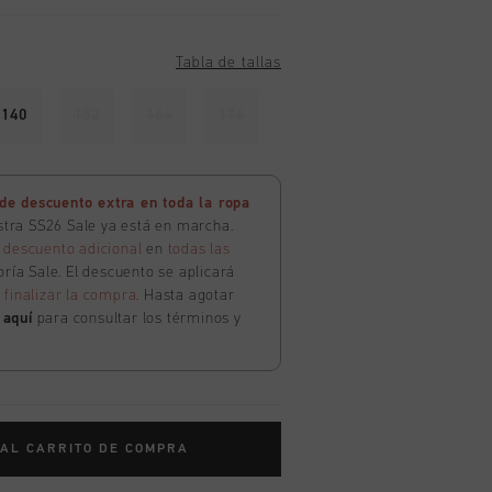
Tabla de tallas
140
152
164
176
e descuento extra en toda la ropa
estra SS26 Sale ya está en marcha.
 descuento adicional
en
todas las
ría Sale. El descuento se aplicará
l
finalizar la compra
. Hasta agotar
c
aquí
para consultar los términos y
 AL CARRITO DE COMPRA