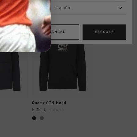
Español
rebajas
rebajas
CANCEL
ESCOGER
AR YA
A COMPRAR YA
A COMPRAR
Quartz OTH Hood
Onyx Hood
€ 38,00
€ 64,95
€ 40,00
€ 67,95