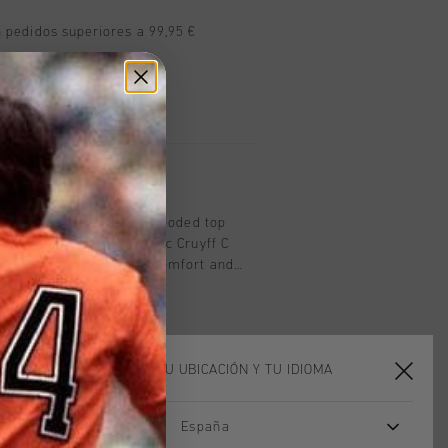
n pedidos superiores a 99,95 €
n todo el mundo
les en 14 días
oducto
lack is a casual full-zip hooded top
niors. Featuring the iconic Cruyff C
t, this hoodie combines comfort and
fit. Perfect for everyday wear, it offers
ny casual occasion.
ELIGE TU UBICACIÓN Y TU IDIOMA
España