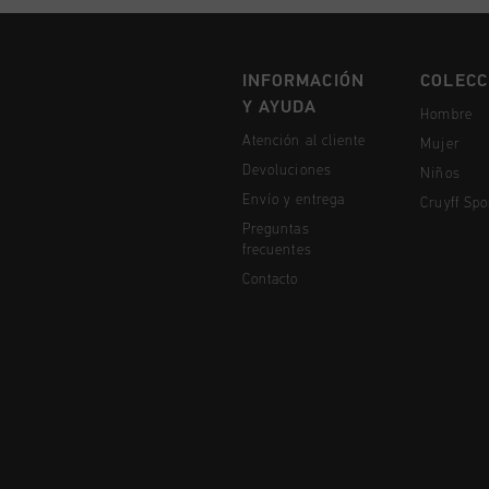
INFORMACIÓN
COLECC
Y AYUDA
Hombre
Atención al cliente
Mujer
Devoluciones
Niños
Envío y entrega
Cruyff Spo
Preguntas
frecuentes
Contacto