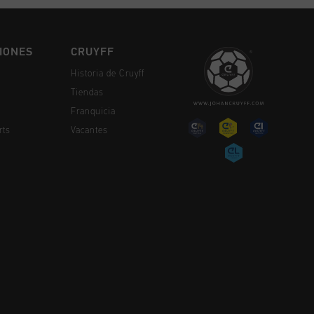
IONES
CRUYFF
Historia de Cruyff
Tiendas
Franquicia
rts
Vacantes