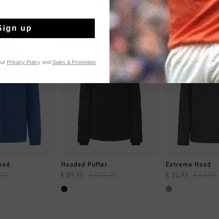
Sign up
rebajas
rebajas
our
Privacy Policy
and
Sales & Promotion
MPRAR YA
A COMPRAR YA
A COMPR
Hood
Hooded Puffer
Extreme Hood
,95
€ 89,95
€ 179,95
€ 34,95
€ 69,95