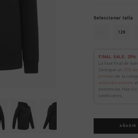
Seleccionar talla
116
128
FINAL SALE: 25% d
La fase final de nu
Consigue un
25% de
prendas
de la catego
automáticamente
a
existencias. Haz cli
condiciones.
AÑADIR