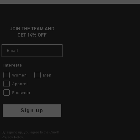
JOIN THE TEAM AND
GET 14% OFF
Email
Interests
Women
Men
Apparel
Footwear
Sign up
By signing up, you agree to the Cruyff
Privacy Policy
.