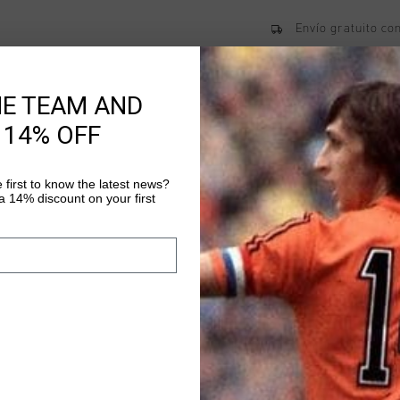
Envío gratuito co
Entrega rápida e
Devoluciones fáci
HE TEAM AND
 14% OFF
Información del pr
 first to know the latest news?
 14% discount on your first
Vital Zip Through in b
designed for unisex ju
Lion logo on the ches
style with its regular 
Más información
a versatile look for a