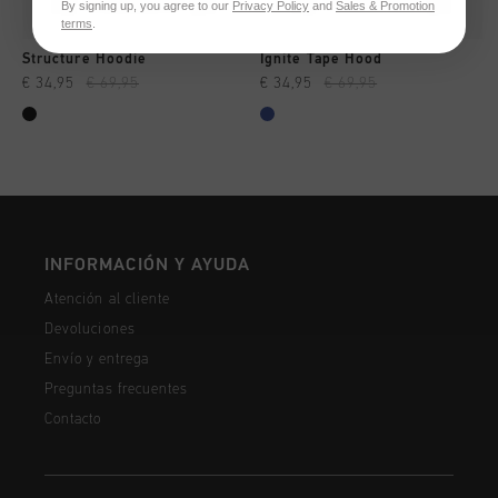
By signing up, you agree to our
Privacy Policy
and
Sales & Promotion
terms
.
Structure Hoodie
Ignite Tape Hood
€ 34,95
€ 69,95
€ 34,95
€ 69,95
INFORMACIÓN Y AYUDA
Atención al cliente
Devoluciones
Envío y entrega
Preguntas frecuentes
Contacto