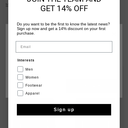
en las mangas y el logo de Cruyff Sports en el pecho. Su corte
Más información
GET 14% OFF
regular garantiza comodidad tanto para actividades
deportivas como para ocasiones informales.
Do you want to be the first to know the latest news?
Sign up now and get a 14% discount on your first
purchase.
ELIGE TU UBICACIÓN Y TU IDIOMA
Email
España
QUIZÁ TU GUSTA ESTO
Interests
Español
Men
rebajas
rebajas
Women
Footwear
CANCEL
ESCOGER
Apparel
Sign up