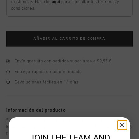
existencias. Haz clic
aquí
para consultar los términos y
condiciones.
AÑADIR AL CARRITO DE COMPRA
Envío gratuito con pedidos superiores a 99,95 €
Entrega rápida en todo el mundo
Devoluciones fáciles en 14 días
Información del producto
Sudadera con capucha Cruyff Onyx en negro para jovenes.
Esta sudadera esta confeccionada en 84,3 % algodon y 15,7 %
poliester. Inspirada en el futbol, ??luce las iconicas dos rayas
JOIN THE TEAM AND