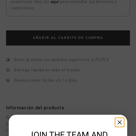
existencias. Haz clic
aquí
para consultar los términos y
condiciones.
AÑADIR AL CARRITO DE COMPRA
Envío gratuito con pedidos superiores a 99,95 €
Entrega rápida en todo el mundo
Devoluciones fáciles en 14 días
Información del producto
Sudadera con capucha Cruyff Quartz FZ en negro para
jovenes. Esta sudadera con capucha, de corte regular y
cremallera completa, esta confeccionada con 90 % poliester
JOIN THE TEAM AND