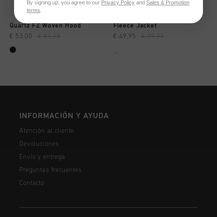
By signing up, you agree to our
Privacy Policy
and
Sales & Promotion
terms
.
Quartz FZ Woven Hood
Fleece Jacket
€ 53,00
€ 89,95
€ 49,95
€ 99,95
...
INFORMACIÓN Y AYUDA
Atención al cliente
Devoluciones
Envío y entrega
Preguntas frecuentes
Contacto