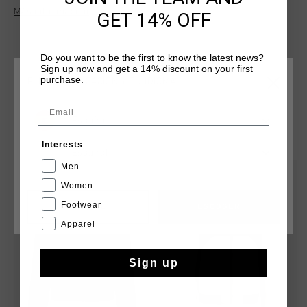
y 10 % elastano, ofreciendo comodidad y libertad de
Más información
GET 14% OFF
movimiento. Luce el logo del Leon de Cruyff en el pecho: un
basico con estilo para el dia a dia.
Do you want to be the first to know the latest news?
Sign up now and get a 14% discount on your first
purchase.
ELIGE TU UBICACIÓN Y TU IDIOMA
Email
España
QUIZÁ TU GUSTA ESTO
Interests
Español
Men
rebajas
rebajas
Women
Footwear
CANCEL
ESCOGER
Apparel
Sign up