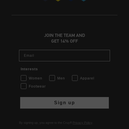
JOIN THE TEAM AND
GET 14% OFF
Email
Interests
Women
Men
Apparel
Footwear
Sign up
By signing up, you agree to the Cruyff
Privacy Policy
.