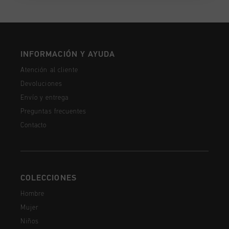
INFORMACIÓN Y AYUDA
Atención al cliente
Devoluciones
Envío y entrega
Preguntas frecuentes
Contacto
COLECCIONES
Hombre
Mujer
Niños