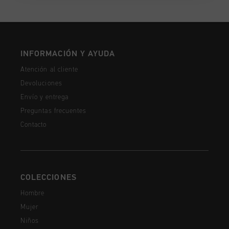
INFORMACIÓN Y AYUDA
Atención al cliente
Devoluciones
Envío y entrega
Preguntas frecuentes
Contacto
COLECCIONES
Hombre
Mujer
Niños