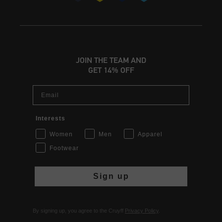
JOIN THE TEAM AND
GET 14% OFF
Email
Interests
Women
Men
Apparel
Footwear
Sign up
By signing up, you agree to the Cruyff
Privacy Policy
.