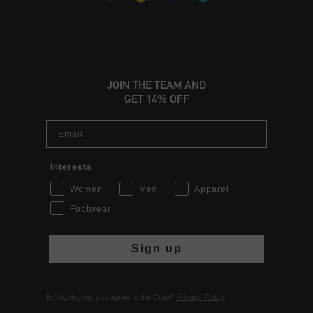
JOIN THE TEAM AND
GET 14% OFF
Email
Interests
Women
Men
Apparel
Footwear
Sign up
By signing up, you agree to the Cruyff
Privacy Policy
.