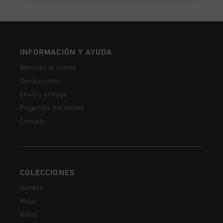
INFORMACIÓN Y AYUDA
Atención al cliente
Devoluciones
Envío y entrega
Preguntas frecuentes
Contacto
COLECCIONES
Hombre
Mujer
Niños