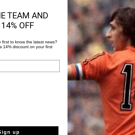
HE TEAM AND
Información del pr
 14% OFF
Cruyff Royal C Velcro 
con estilo con las zap
con puntera redonda 
 first to know the latest news?
La plantilla extraible
 14% discount on your first
Más información
pies comodos, incluso
parque. La parte supe
fresco y resistente, 
proporciona agarre so
La suela tambien esta
Combinalas con una 
resistentes para un l
elasticos con cierre d
quitar, ideales para d
el colegio o para una 
rebajas
rebajas
Sign up