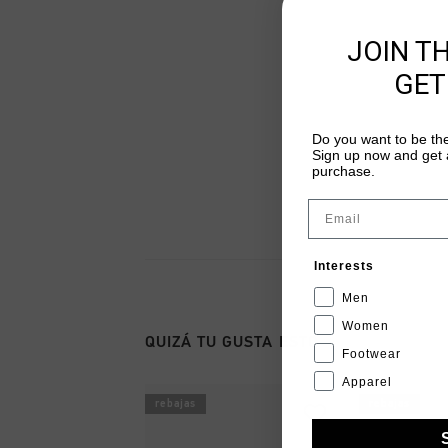
JOIN T
GET
Do you want to be the
Sign up now and get a
purchase.
Email
Interests
Men
Women
QUIZÁ TU GUSTA ESTO
Footwear
Apparel
rebajas
rebajas