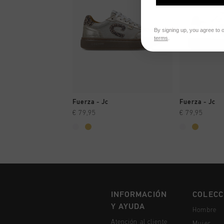
By signing up, you agree to 
terms
.
A COMPRAR YA
A CO
Fuerza - Jc
Fuerza - Jc
€ 79,95
€ 79,95
INFORMACIÓN
COLECC
Y AYUDA
Hombre
Atención al cliente
Mujer