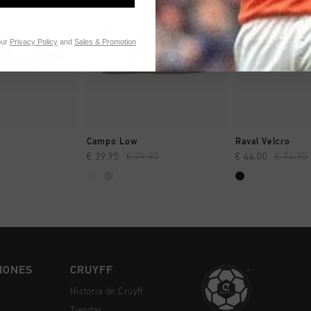
our
Privacy Policy
and
Sales & Promotion
MPRAR YA
A COMPRAR YA
A COMPR
Campo Low
Raval Velcro
€ 39,95
€ 79,95
€ 44,00
€ 74,95
IONES
CRUYFF
Historia de Cruyff
Tiendas