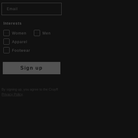
Email
Interests
Women
Men
Apparel
Footwear
Sign up
By signing up, you agree to the Cruyff
Privacy Policy
.