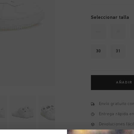
Seleccionar talla
24
25
30
31
AÑADIR
Envío gratuito co
Entrega rápida e
Devoluciones fáci