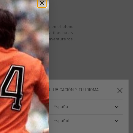
oducto
en blanco para nino. Entra en el otono
atillas ROYAL C. Estas zapatillas bajas
son perfectas para ninos aventureros.
 y el suave forro textil mantienen tus
 durante un partido de futbol en el
rior con efecto cuero le da un toque
mientras que la suela de goma
bre las resbaladizas hojas otonales.
 cosida a la parte superior.
sudadera comoda y unos vaqueros
ook relajado y elegante. Los cordones
ELIGE TU UBICACIÓN Y TU IDIOMA
e velcro las hacen faciles de poner y
ias activos al aire libre. Perfectas para
España
tarde de juegos.
rebajas
rebajas
Español