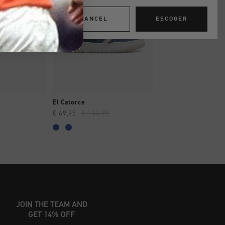
CANCEL
ESCOGER
AR YA
A COMPRAR YA
A COMPRAR
El Catorce
Trophy Mid
€ 69,95
€ 144,95
€ 44,95
€ 80,00
JOIN THE TEAM AND
GET 14% OFF