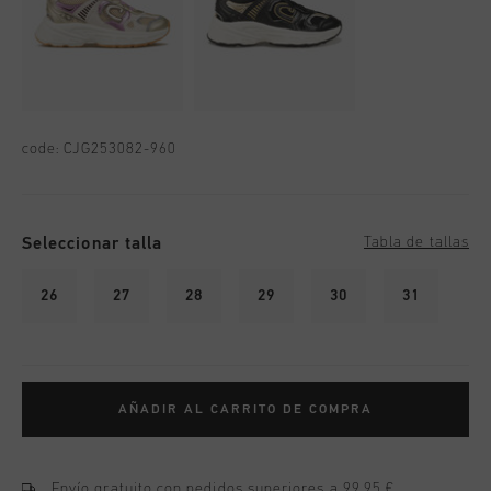
code:
CJG253082-960
Seleccionar talla
Tabla de tallas
26
27
28
29
30
31
AÑADIR AL CARRITO DE COMPRA
Envío gratuito con pedidos superiores a 99,95 €