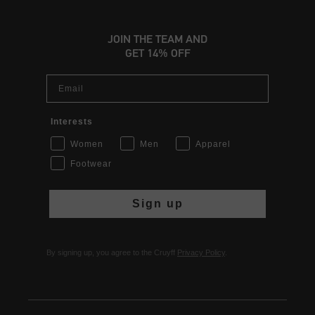
JOIN THE TEAM AND
GET 14% OFF
Email
Interests
Women
Men
Apparel
Footwear
Sign up
By signing up, you agree to the Cruyff
Privacy Policy
.