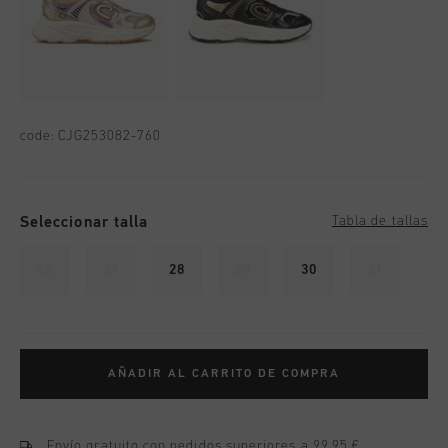
code:
CJG253082-760
Seleccionar talla
Tabla de tallas
26
27
28
29
30
31
AÑADIR AL CARRITO DE COMPRA
Envío gratuito con pedidos superiores a 99,95 €