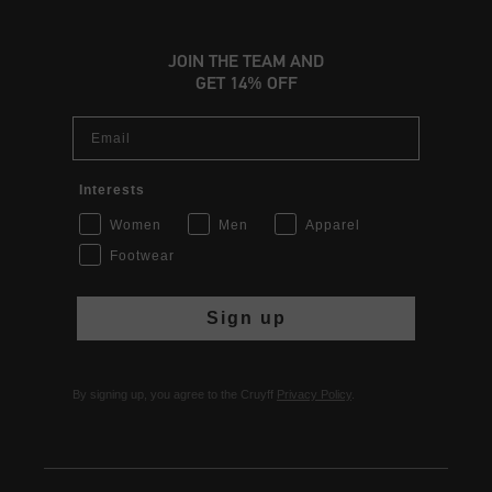
JOIN THE TEAM AND
GET 14% OFF
Email
Interests
Women
Men
Apparel
Footwear
Sign up
By signing up, you agree to the Cruyff
Privacy Policy
.