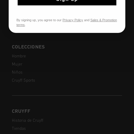
Envío y entrega
Preguntas frecuentes
Contacto
By signing up, you agree to our
Privacy Policy
and
Sales & Promotion
terms
.
COLECCIONES
Hombre
Mujer
Niños
Cruyff Sports
CRUYFF
Historia de Cruyff
Tiendas