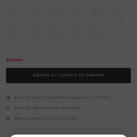
28
29
30
31
32
33
34
35
36
37
38
Agotado
AÑADIR AL CARRITO DE COMPRA
Envío gratuito con pedidos superiores a 99,95 €
Entrega rápida en todo el mundo
Devoluciones fáciles en 14 días