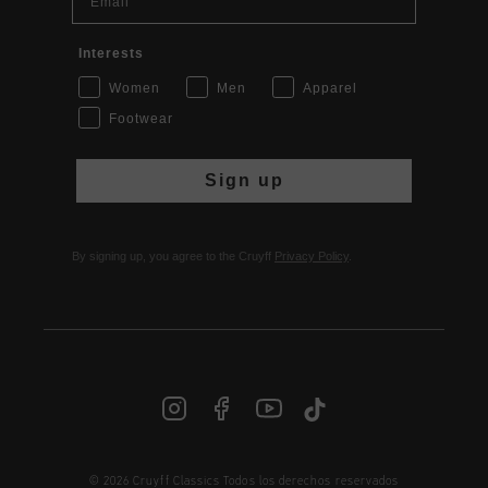
Interests
Women
Men
Apparel
Footwear
Sign up
By signing up, you agree to the Cruyff
Privacy Policy
.
© 2026 Cruyff Classics Todos los derechos reservados