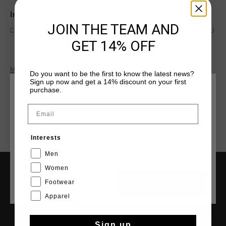
Información del producto
JOIN THE TEAM AND
Cruyff Junior Indoor Royal in White and Gold. Composition: PU
GET 14% OFF
Más información
Do you want to be the first to know the latest news?
Sign up now and get a 14% discount on your first
purchase.
ELIGE TU UBICACIÓN Y TU IDIOMA
Email
España
Interests
Español
Men
Women
Footwear
INFORMACIÓN Y AYUDA
CANCEL
ESCOGER
Apparel
Atención al cliente
Devoluciones
Sign up