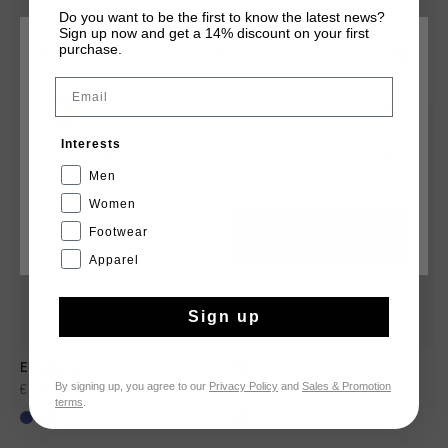
Do you want to be the first to know the latest news?
Sign up now and get a 14% discount on your first
purchase.
ELIGE TU UBICACIÓN Y TU IDIOMA
QUIZÁ TU GUSTA ESTO
Email
España
rebajas
rebajas
Interests
Español
Men
Women
Footwear
CANCEL
ESCOGER
Apparel
Sign up
El Catorce
Marti
By signing up, you agree to our
Privacy Policy
and
Sales & Promotion
€ 69,95
€ 144,95
€ 47,00
€ 79,95
terms
.