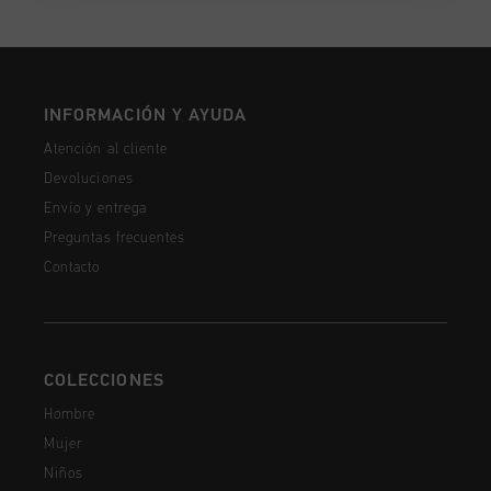
INFORMACIÓN Y AYUDA
Atención al cliente
Devoluciones
Envío y entrega
Preguntas frecuentes
Contacto
COLECCIONES
Hombre
Mujer
Niños