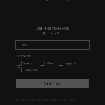
JOIN THE TEAM AND
GET 14% OFF
Email
Interests
Women
Men
Apparel
Footwear
Sign up
By signing up, you agree to the Cruyff
Privacy Policy
.