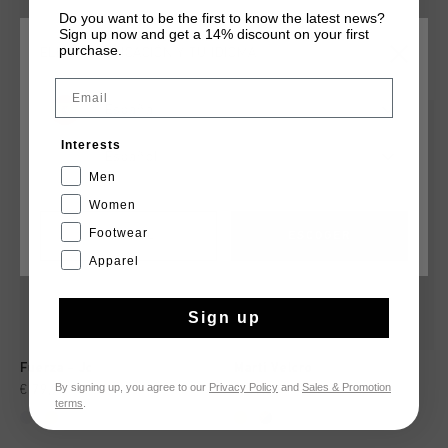
Do you want to be the first to know the latest news?
Sign up now and get a 14% discount on your first
purchase.
ELIGE TU UBICACIÓN Y TU IDIOMA
QUIZÁ TU GUSTA ESTO
Email
España
rebajas
rebajas
Interests
Español
Men
Women
Footwear
CANCEL
ESCOGER
Apparel
Sign up
Fuerza - Jc
Marti Velcro
By signing up, you agree to our
Privacy Policy
and
Sales & Promotion
€ 79,95
€ 41,00
€ 69,95
terms
.