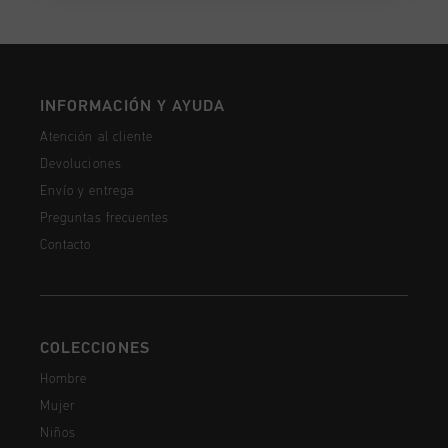
INFORMACIÓN Y AYUDA
Atención al cliente
Devoluciones
Envío y entrega
Preguntas frecuentes
Contacto
COLECCIONES
Hombre
Mujer
Niños