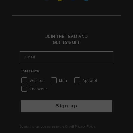
JOIN THE TEAM AND
GET 14% OFF
Email
Interests
Women
Men
Apparel
Footwear
Sign up
By signing up, you agree to the Cruyff
Privacy Policy
.