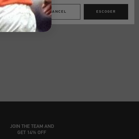
CANCEL
ESCOGER
JOIN THE TEAM AND
GET 14% OFF