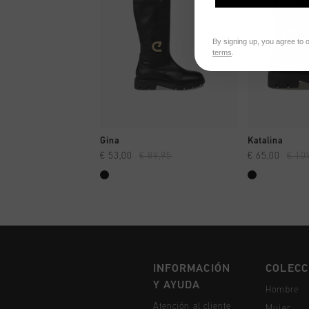
By signing up, you agree to 
terms
.
A COMPRAR YA
A CO
Gina
Katalina
€ 53,00
€ 89,95
€ 65,00
€ 10
INFORMACIÓN
COLECC
Y AYUDA
Hombre
Atención al cliente
Mujer