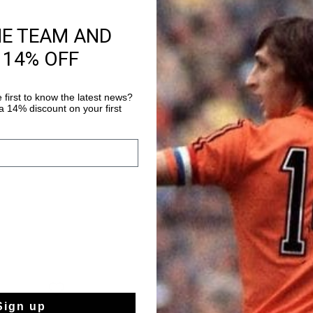
HE TEAM AND
Información del pr
 14% OFF
Las Cruyff Velia en n
imprescindible en tu 
moteras de ante de al
 first to know the latest news?
por sus hebillas y cr
 14% discount on your first
Más información
versatiles, estas bot
versatiles, perfectas
falda, un pantalon o t
extraible para mayor
Sign up