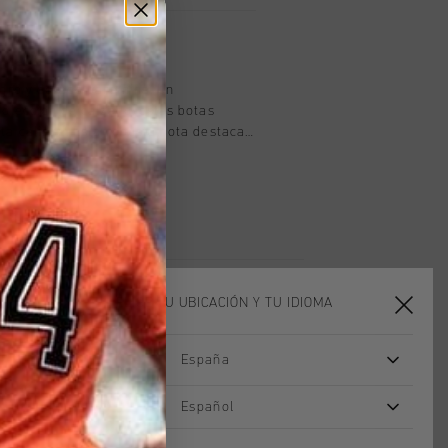
oducto
egro y dorado para nina. Un
coleccion de calzado: estas botas
ta calidad. Esta robusta bota destaca
emalleras doradas. Elegantes y
as de moda son infinitamente
 para combinar con un vestido, una
us vaqueros favoritos. La plantilla es
 comodidad.
ELIGE TU UBICACIÓN Y TU IDIOMA
España
Español