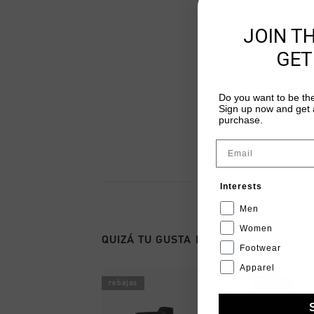
JOIN T
GET
Do you want to be the
Sign up now and get a
purchase.
Email
Interests
Men
Women
QUIZÁ TU GUSTA ESTO
Footwear
Apparel
rebajas
rebajas