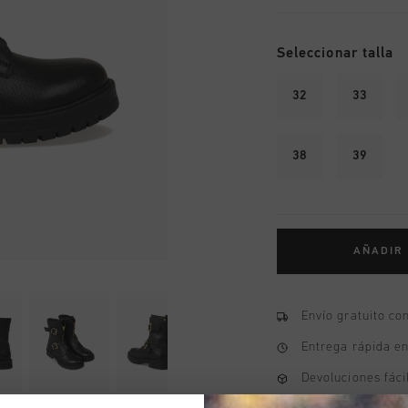
Seleccionar talla
32
33
38
39
AÑADIR
Envío gratuito co
Entrega rápida e
Devoluciones fáci