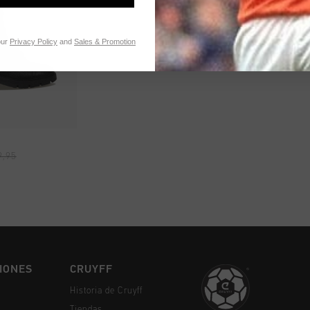
our
Privacy Policy
and
Sales & Promotion
MPRAR YA
9,95
IONES
CRUYFF
Historia de Cruyff
Tiendas