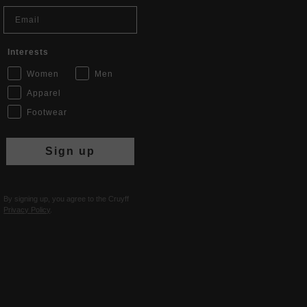
Email
Interests
Women
Men
Apparel
Footwear
Sign up
By signing up, you agree to the Cruyff
Privacy Policy
.