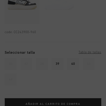
code:
CC243900-960
Seleccionar talla
Tabla de tallas
36
37
38
39
40
41
42
AÑADIR AL CARRITO DE COMPRA