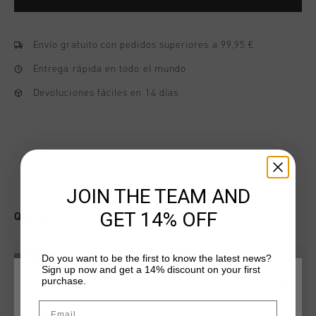
Envío gratuito con pedidos superiores a 99,95 €
Entrega rápida en todo el mundo
Devoluciones fáciles en 14 días
JOIN THE TEAM AND
GET 14% OFF
QUIZÁ TU GUSTA ESTO
Do you want to be the first to know the latest news?
rebajas
rebajas
Sign up now and get a 14% discount on your first
purchase.
ELIGE TU UBICACIÓN Y TU IDIOMA
Email