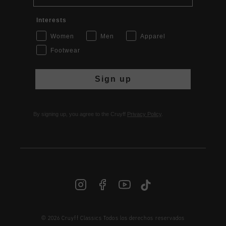
Interests
Women
Men
Apparel
Footwear
Sign up
By signing up, you agree to the Cruyff
Privacy Policy
.
© 2026 Cruyff Classics Todos los derechos reservados
ES | € EUR