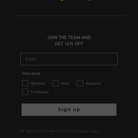
JOIN THE TEAM AND
GET 14% OFF
Email
Interests
Women
Men
Apparel
Footwear
Sign up
By signing up, you agree to the Cruyff
Privacy Policy
.