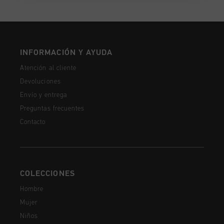
INFORMACIÓN Y AYUDA
Atención al cliente
Devoluciones
Envío y entrega
Preguntas frecuentes
Contacto
COLECCIONES
Hombre
Mujer
Niños