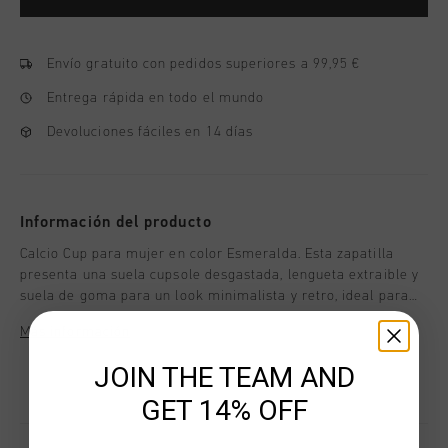
Envío gratuito con pedidos superiores a 99,95 €
Entrega rápida en todo el mundo
Devoluciones fáciles en 14 días
Información del producto
Calcio Cup para mujer en color Esmeralda. Esta zapatilla
presenta una suela cupsole desgastada, lengueta extraible y
suela de goma para un look minimalista y retro, ideal para
uso casual. Fabricada en nailon brillante y ante con un diseno
Más información
verde esmeralda integral y suela de goma.
JOIN THE TEAM AND
GET 14% OFF