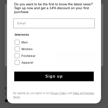
Do you want to be the first to know the latest news?
Sign up now and get a 14% discount on your first
purchase.
ELIGE TU UBICACIÓN Y TU IDIOMA
QUIZÁ TU GUSTA ESTO
Email
España
rebajas
rebajas
Interests
Español
Men
Women
Footwear
CANCEL
ESCOGER
Apparel
Sign up
Calcio Cup
Calcio Cup
By signing up, you agree to our
Privacy Policy
and
Sales & Promotion
€ 49,95
€ 109,95
€ 49,95
€ 109,95
terms
.