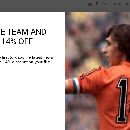
Envío gratuito co
Entrega rápida e
Devoluciones fáci
HE TEAM AND
 14% OFF
Información del pr
 first to know the latest news?
Cruyff Aqua Copa Lux 
 14% discount on your first
Gommata
Más información