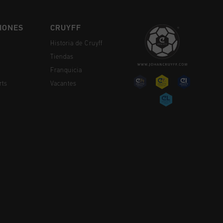
IONES
CRUYFF
Historia de Cruyff
Tiendas
Franquicia
rts
Vacantes