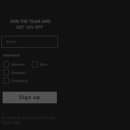
JOIN THE TEAM AND
GET 14% OFF
Email
Interests
Women
Men
Apparel
Footwear
Sign up
By signing up, you agree to the Cruyff
Privacy Policy
.