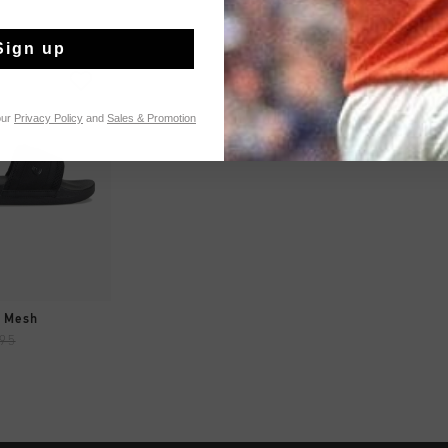
Sign up
our
Privacy Policy
and
Sales & Promotion
MPRAR YA
- Mesh
,95