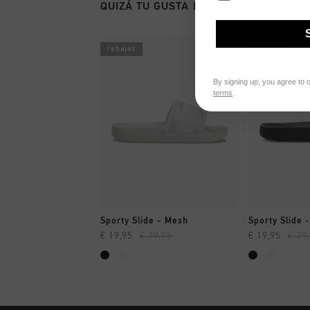
QUIZÁ TU GUSTA ESTO
rebajas
rebajas
By signing up, you agree to 
terms
.
A COMPRAR YA
A CO
Sporty Slide - Mesh
Sporty Slide 
€ 19,95
€ 39,95
€ 19,95
€ 39