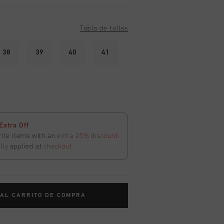
Tabla de tallas
38
39
40
41
Extra Off
rite items with an
extra 25% discount
.
lly
applied at
checkout
.
 AL CARRITO DE COMPRA