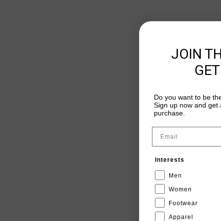
JOIN T
GET
Do you want to be the
Sign up now and get a
purchase.
Email
Interests
Men
Women
Footwear
Apparel