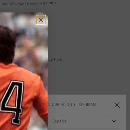
n pedidos superiores a 99,95 €
n todo el mundo
les en 14 días
oducto
in White and Silver. Composition:
ELIGE TU UBICACIÓN Y TU IDIOMA
España