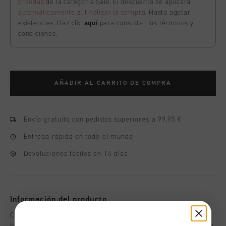
prendas
de la categoría Sale. El descuento se aplicará
automáticamente
al
finalizar la compra
. Hasta agotar
existencias. Haz clic
aquí
para consultar los términos y
condiciones.
AÑADIR AL CARRITO DE COMPRA
Envío gratuito con pedidos superiores a 99,95 €
Entrega rápida en todo el mundo
Devoluciones fáciles en 14 días
Información del producto
Cruyff Montserrat Trail woven Track Top for men in black. A