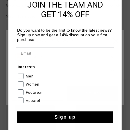
hoodie made of polyester and elastane that is brushed inside
JOIN THE TEAM AND
for a soft feel. Features a regular fit. Hoodie is equipped with
GET 14% OFF
a hood, enriched with a Cruyff logo on left chest and an extra
Más información
pocket. Features two insert pockets with zippers.
Composition: 92% polyester / 8% elastane
Do you want to be the first to know the latest news?
Sign up now and get a 14% discount on your first
purchase.
ELIGE TU UBICACIÓN Y TU IDIOMA
Email
España
QUIZÁ TU GUSTA ESTO
Interests
Español
Men
Women
rebajas
rebajas
Footwear
CANCEL
ESCOGER
Apparel
Sign up