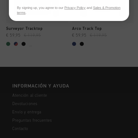
By signing up, you agree to our
Privacy Policy
and
Sales & Promotion
terms
.
Surveyor Tracktop
Arco Track Top
€ 59,95
€ 119,95
€ 59,95
€ 119,95
...
INFORMACIÓN Y AYUDA
Atención al cliente
Devoluciones
Envío y entrega
Preguntas frecuentes
Contacto