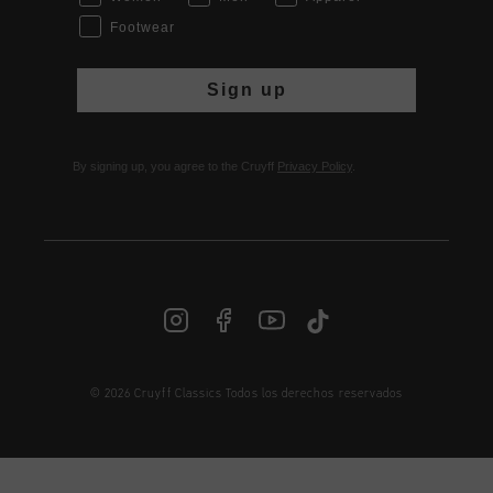
Footwear
Sign up
By signing up, you agree to the Cruyff
Privacy Policy
.
© 2026 Cruyff Classics Todos los derechos reservados
ES | € EUR
Iniciar sesión