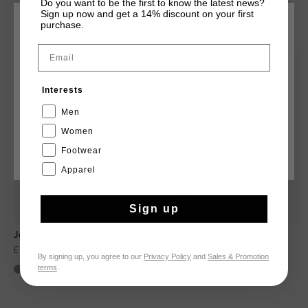
Do you want to be the first to know the latest news?
Sign up now and get a 14% discount on your first
QUIZÁ TU GUSTA ESTO
purchase.
ELIGE TU UBICACIÓN Y TU IDIOMA
Email
rebajas
rebajas
España
Interests
Español
Men
Women
Footwear
CANCEL
ESCOGER
Apparel
Sign up
Johan Hoodie
Johan Hoodie
€ 63,95
€ 159,95
€ 63,95
€ 159,95
By signing up, you agree to our
Privacy Policy
and
Sales & Promotion
terms
.