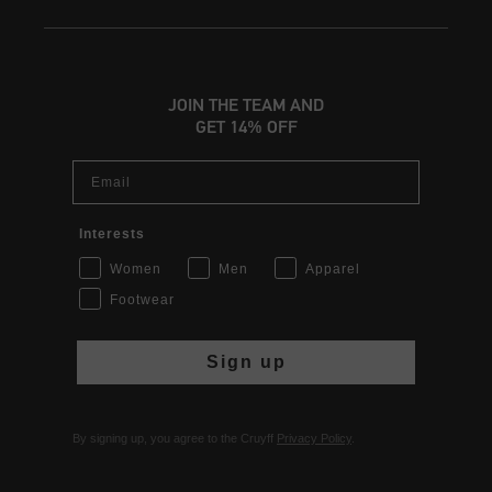
JOIN THE TEAM AND
GET 14% OFF
Email
Interests
Women
Men
Apparel
Footwear
Sign up
By signing up, you agree to the Cruyff
Privacy Policy
.