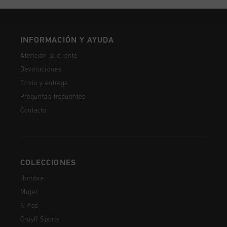
INFORMACIÓN Y AYUDA
Atención al cliente
Devoluciones
Envío y entrega
Preguntas frecuentes
Contacto
COLECCIONES
Hombre
Mujer
Niños
Cruyff Sports