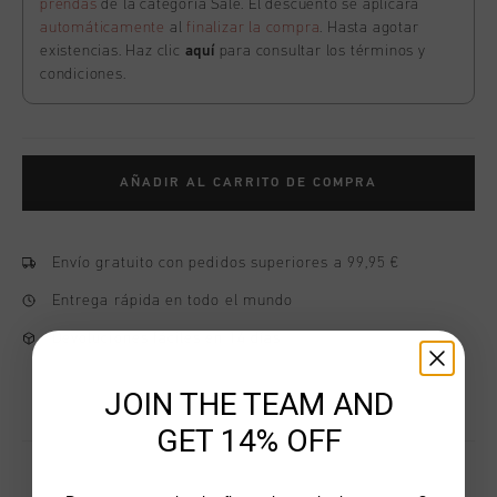
prendas
de la categoría Sale. El descuento se aplicará
automáticamente
al
finalizar la compra
. Hasta agotar
existencias. Haz clic
aquí
para consultar los términos y
condiciones.
AÑADIR AL CARRITO DE COMPRA
Envío gratuito con pedidos superiores a 99,95 €
Entrega rápida en todo el mundo
Devoluciones fáciles en 14 días
JOIN THE TEAM AND
GET 14% OFF