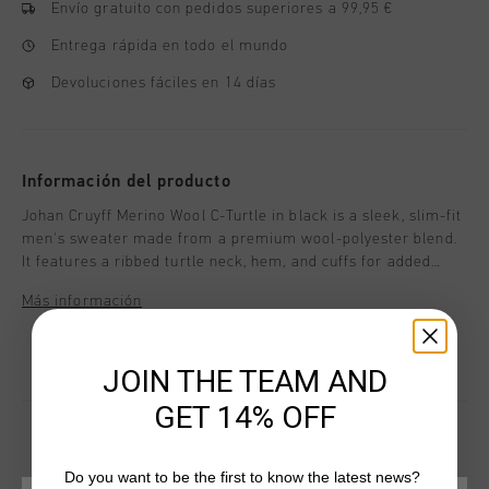
Envío gratuito con pedidos superiores a 99,95 €
Entrega rápida en todo el mundo
Devoluciones fáciles en 14 días
Información del producto
Johan Cruyff Merino Wool C-Turtle in black is a sleek, slim-fit
men's sweater made from a premium wool-polyester blend.
It features a ribbed turtle neck, hem, and cuffs for added
comfort and style. The Jacquard "C" on the left chest adds a
Más información
subtle yet distinctive touch.
JOIN THE TEAM AND
GET 14% OFF
Do you want to be the first to know the latest news?