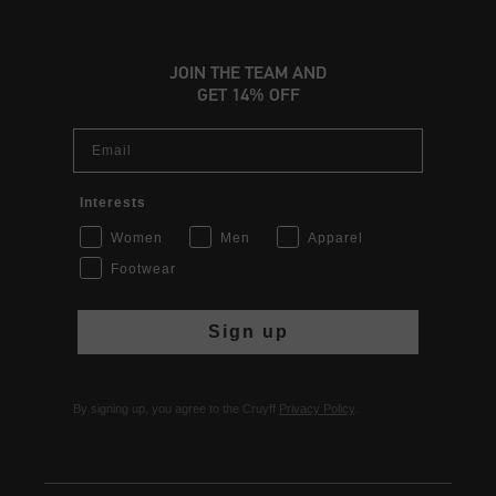
JOIN THE TEAM AND
GET 14% OFF
Email
Interests
Women
Men
Apparel
Footwear
Sign up
By signing up, you agree to the Cruyff
Privacy Policy
.