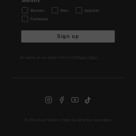
Interests
Women
Men
Apparel
Footwear
Sign up
By signing up, you agree to the Cruyff
Privacy Policy
.
© 2026 Cruyff Classics Todos los derechos reservados
ES | € EUR