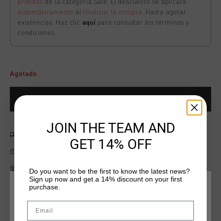
prendas
de la categoría Sale. El descuento se aplicará
automáticamente
al
finalizar la compra
. Hasta agotar
existencias. Haz clic
aquí
para consultar los términos y
condiciones.
Agotado
AÑADIR AL CARRITO DE COMPRA
JOIN THE TEAM AND
Envío gratuito con pedidos superiores a 99,95 €
GET 14% OFF
Entrega rápida en todo el mundo
Devoluciones fáciles en 14 días
Do you want to be the first to know the latest news?
Sign up now and get a 14% discount on your first
purchase.
ELIGE TU UBICACIÓN Y TU IDIOMA
Email
Información del producto
España