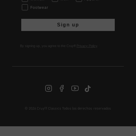
Footwear
Sign up
By signing up, you agree to the Cruyff
Privacy Policy
.
© 2026 Cruyff Classics Todos los derechos reservados
ES | € EUR
Iniciar sesión