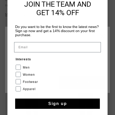
hombre. Estos pantalones de entrenamiento combinan
JOIN THE TEAM AND
rendimiento y estilo. Confeccionados con 90 % poliester y 10
GET 14% OFF
% elastano, ofrecen un ajuste regular comodo y flexible.
Más información
Cuentan con un bolsillo y detalles de la marca en ambas
piernas. Perfectos tanto para actividades deportivas como
Do you want to be the first to know the latest news?
para ropa informal. Disenados para ser versatiles, te
Sign up now and get a 14% discount on your first
garantizan un aspecto comodo y elegante.
purchase.
ELIGE TU UBICACIÓN Y TU IDIOMA
Email
España
QUIZÁ TU GUSTA ESTO
Interests
Español
Men
Women
rebajas
rebajas
Footwear
CANCEL
ESCOGER
Apparel
Sign up