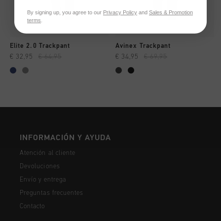
By signing up, you agree to our
Privacy Policy
and
Sales & Promotion
terms
.
Elite 2.0 Trackpant
Avinex Trackpant
€ 32,95
€ 64,95
€ 34,95
€ 69,95
INFORMACIÓN Y AYUDA
Atención al cliente
Devoluciones
Envío y entrega
Preguntas frecuentes
Contacto