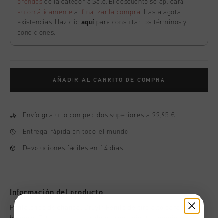
prendas
de la categoría Sale. El descuento se aplicará
automáticamente
al
finalizar la compra
. Hasta agotar
existencias. Haz clic
aquí
para consultar los términos y
condiciones.
AÑADIR AL CARRITO DE COMPRA
Envío gratuito con pedidos superiores a 99,95 €
Entrega rápida en todo el mundo
Devoluciones fáciles en 14 días
Información del producto
Pantalones de chandal Cruyff Penite de tiro alto para