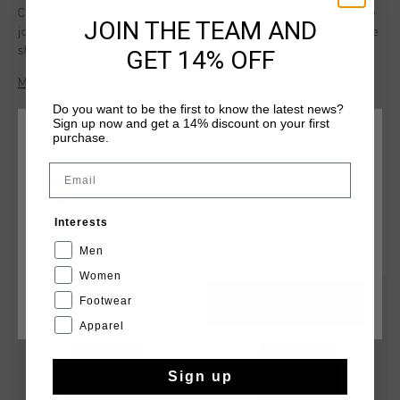
Cruyff Sports Xicota Shorts in black and white. A comfortable
JOIN THE TEAM AND
jogging short with branding tape on the side of both legs. The
shorts feature zip-in pockets, rib at the sleeve ends for
GET 14% OFF
elasticity and a drawstring through the waistband. Made from
Más información
a blend of cotton and polyester for maximum comfort and
durability. Composition: 70% cotton / 30% polyester
Do you want to be the first to know the latest news?
Sign up now and get a 14% discount on your first
purchase.
ELIGE TU UBICACIÓN Y TU IDIOMA
Email
España
Interests
Español
QUIZÁ TU GUSTA ESTO
Men
Women
rebajas
rebajas
Footwear
CANCEL
ESCOGER
Apparel
Sign up