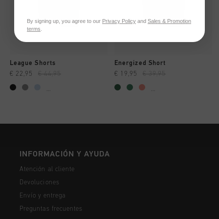
By signing up, you agree to our
Privacy Policy
and
Sales & Promotion
terms
.
League Shorts
Energized Short
€ 22,95
€ 44,95
€ 19,95
€ 39,95
...
...
INFORMACIÓN Y AYUDA
Atención al cliente
Devoluciones
Envío y entrega
Preguntas frecuentes