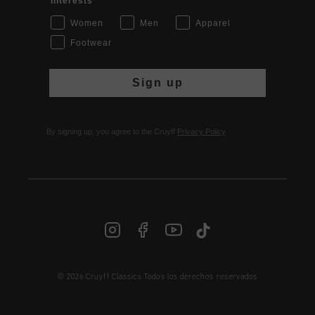
Interests
Women
Men
Apparel
Footwear
Sign up
By signing up, you agree to the Cruyff
Privacy Policy
.
© 2026 Cruyff Classics Todos los derechos reservados
ES | € EUR