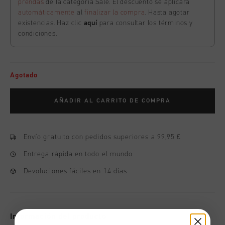
prendas
de la categoría Sale. El descuento se aplicará
automáticamente
al
finalizar la compra
. Hasta agotar
existencias. Haz clic
aquí
para consultar los términos y
condiciones.
Agotado
AÑADIR AL CARRITO DE COMPRA
Envío gratuito con pedidos superiores a 99,95 €
Entrega rápida en todo el mundo
Devoluciones fáciles en 14 días
Información del producto