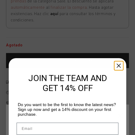
prendas
de la categoría Sale. El descuento se aplicará
automáticamente
al
finalizar la compra
. Hasta agotar
existencias. Haz clic
aquí
para consultar los términos y
condiciones.
Agotado
AÑADIR AL CARRITO DE COMPRA
JOIN THE TEAM AND
Envío gratuito con pedidos superiores a 99,95 €
GET 14% OFF
Entrega rápida en todo el mundo
Devoluciones fáciles en 14 días
Do you want to be the first to know the latest news?
Sign up now and get a 14% discount on your first
purchase.
ELIGE TU UBICACIÓN Y TU IDIOMA
Email
Información del producto
España