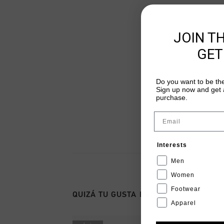
JOIN T
GET
Do you want to be the
Sign up now and get a
purchase.
Email
Interests
Men
Women
Footwear
QUIZÁ TU GUSTA ESTO
Apparel