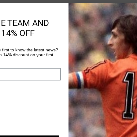
Devoluciones fáci
HE TEAM AND
 14% OFF
Información del pr
The Vital Shorts by C
seeking comfort and 
 first to know the latest news?
 14% discount on your first
polyester and 10% ela
perfect blend of flexi
Más información
Cruyff C Lion logo on 
days or activities.