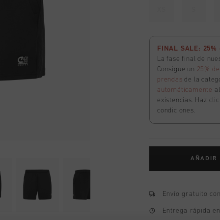
XS
S
FINAL SALE: 25% d
La fase final de nu
Consigue un
25% de
prendas
de la catego
automáticamente
a
existencias. Haz cli
condiciones.
AÑADIR
Envío gratuito co
Entrega rápida e