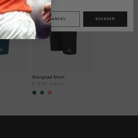
rebajas
rebajas
CANCEL
ESCOGER
AR YA
A COMPRAR YA
A COMPRAR
Energized Short
Gamma Short
€ 19,95
€ 39,95
€ 34,95
€ 69,95
...