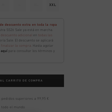
M
L
XL
XXL
e descuento extra en toda la ropa
estra SS26 Sale ya está en marcha.
 descuento adicional
en
todas las
ría Sale. El descuento se aplicará
l
finalizar la compra
. Hasta agotar
c
aquí
para consultar los términos y
 AL CARRITO DE COMPRA
n pedidos superiores a 99,95 €
n todo el mundo