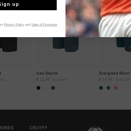
rebajas
rebajas
Sign up
our
Privacy Policy
and
Sales & Promotion
MPRAR YA
A COMPRAR YA
A COMPR
t
Icon Shorts
Energized Short
,95
€ 24,95
€ 49,95
€ 19,95
€ 39,95
...
IONES
CRUYFF