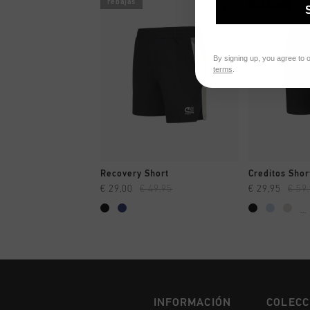
rebajas
rebajas
By signing up, you agree to 
terms
.
A COMPRAR YA
A CO
Recovery Short
Creditos Shor
€ 29,00
€ 49,95
€ 29,95
€ 59
...
INFORMACIÓN
COLECC