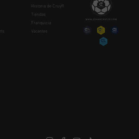
Historia de Cruyff
Tiendas
Franquicia
rts
Vacantes