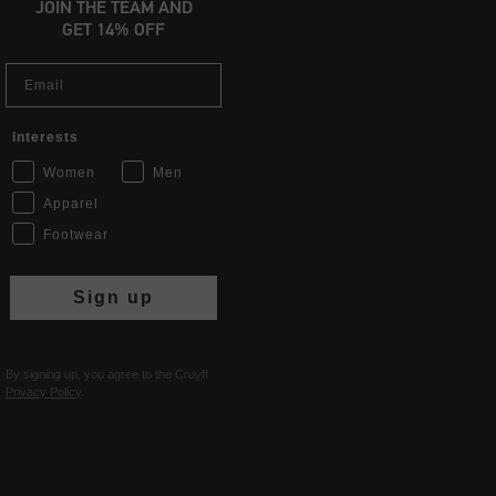
JOIN THE TEAM AND
GET 14% OFF
Email
Interests
Women
Men
Apparel
Footwear
Sign up
By signing up, you agree to the Cruyff
Privacy Policy
.