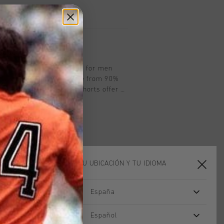
les en 14 días
oducto
ruyff in black are designed for men
style in casual wear. Made from 90%
stane, these regular-fit shorts offer a
bility and comfort. Featuring the iconic
the front, they are ideal for relaxed
ELIGE TU UBICACIÓN Y TU IDIOMA
España
Español