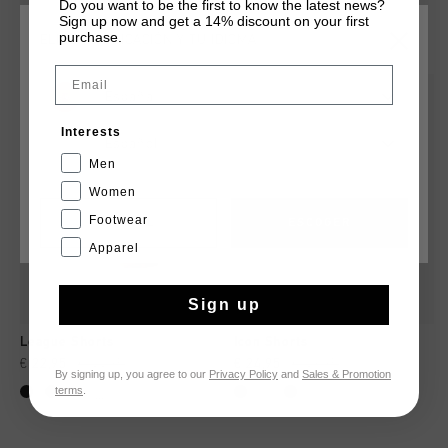
Do you want to be the first to know the latest news?
Sign up now and get a 14% discount on your first
QUIZÁ TU GUSTA ESTO
purchase.
ELIGE TU UBICACIÓN Y TU IDIOMA
Email
rebajas
rebajas
España
Interests
Español
Men
Women
Footwear
CANCEL
ESCOGER
Apparel
Sign up
League Shorts
Icon Shorts
€ 22,95
€ 44,95
€ 24,95
€ 49,95
By signing up, you agree to our
Privacy Policy
and
Sales & Promotion
terms
.
...