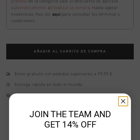
prendas
de la categoría Sale. El descuento se aplicará
automáticamente
al
finalizar la compra
. Hasta agotar
existencias. Haz clic
aquí
para consultar los términos y
condiciones.
AÑADIR AL CARRITO DE COMPRA
Envío gratuito con pedidos superiores a 99,95 €
Entrega rápida en todo el mundo
Devoluciones fáciles en 14 días
JOIN THE TEAM AND
GET 14% OFF