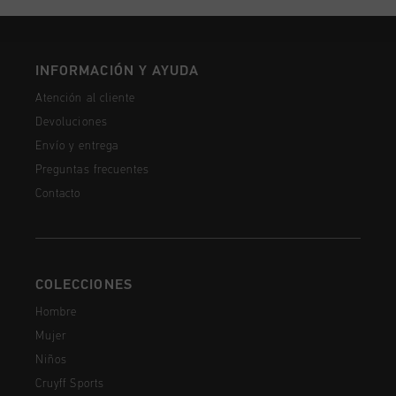
INFORMACIÓN Y AYUDA
Atención al cliente
Devoluciones
Envío y entrega
Preguntas frecuentes
Contacto
COLECCIONES
Hombre
Mujer
Niños
Cruyff Sports