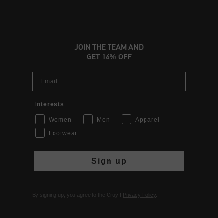
JOIN THE TEAM AND
GET 14% OFF
Email
Interests
Women
Men
Apparel
Footwear
Sign up
By signing up, you agree to the Cruyff
Privacy Policy
.