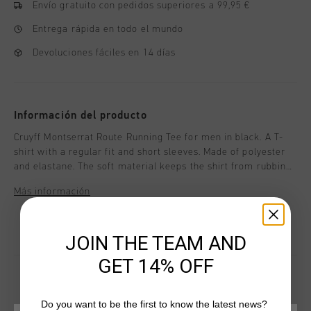
Envío gratuito con pedidos superiores a 99,95 €
Entrega rápida en todo el mundo
Devoluciones fáciles en 14 días
Información del producto
Cruyff Montserrat Route Running Tee for men in black. A T-
shirt with a regular fit and short sleeves. Made of polyester
and elastane. The soft material keeps the shirt from rubbing
along the skin during any activity. Features colorful stripes
Más información
across T-shirt with Cruyff Montserrat branding on chest.
Composition: 95% polyester/5% elastane
JOIN THE TEAM AND
GET 14% OFF
Do you want to be the first to know the latest news?