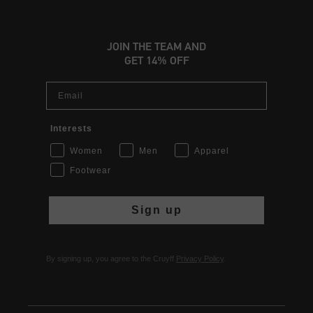
JOIN THE TEAM AND
GET 14% OFF
Email
Interests
Women
Men
Apparel
Footwear
Sign up
By signing up, you agree to the Cruyff
Privacy Policy
.