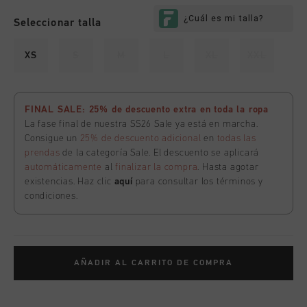
Seleccionar talla
XS
S
M
L
XL
XXL
FINAL SALE: 25% de descuento extra en toda la ropa
La fase final de nuestra SS26 Sale ya está en marcha.
Consigue un
25% de descuento adicional
en
todas las
prendas
de la categoría Sale. El descuento se aplicará
automáticamente
al
finalizar la compra
. Hasta agotar
existencias. Haz clic
aquí
para consultar los términos y
condiciones.
AÑADIR AL CARRITO DE COMPRA