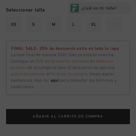
Seleccionar talla
XS
S
M
L
XL
XXL
FINAL SALE: 25% de descuento extra en toda la ropa
La fase final de nuestra SS26 Sale ya está en marcha.
Consigue un
25% de descuento adicional
en
todas las
prendas
de la categoría Sale. El descuento se aplicará
automáticamente
al
finalizar la compra
. Hasta agotar
existencias. Haz clic
aquí
para consultar los términos y
condiciones.
AÑADIR AL CARRITO DE COMPRA