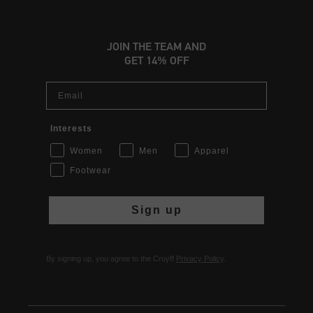
JOIN THE TEAM AND
GET 14% OFF
Email
Interests
Women
Men
Apparel
Footwear
Sign up
By signing up, you agree to the Cruyff
Privacy Policy
.