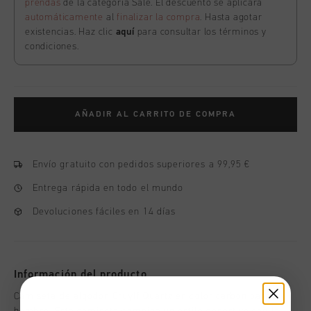
prendas
de la categoría Sale. El descuento se aplicará
automáticamente
al
finalizar la compra
. Hasta agotar
existencias. Haz clic
aquí
para consultar los términos y
condiciones.
AÑADIR AL CARRITO DE COMPRA
Envío gratuito con pedidos superiores a 99,95 €
Entrega rápida en todo el mundo
Devoluciones fáciles en 14 días
Información del producto
Camiseta de algodon Cruyff Quartz en color carbon para