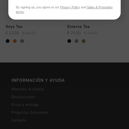
By signing up, you agree to our
Privacy Policy
and
Sales & Promotion
terms
.
Onyx Tee
Enterno Tee
€ 23,00
€ 39,95
€ 29,00
€ 49,95
...
...
INFORMACIÓN Y AYUDA
Atención al cliente
Devoluciones
Envío y entrega
Preguntas frecuentes
Contacto