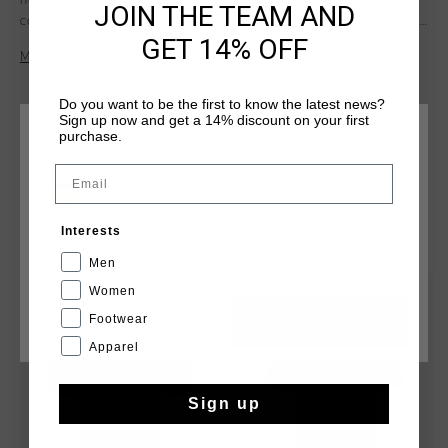
hombre. Esta camiseta combina un estilo deportivo con la
JOIN THE TEAM AND
comodidad para el dia a dia. Confeccionada con 95 % algodon
GET 14% OFF
suave y 5 % elastano, presenta un corte regular. Luce el
Más información
iconico logo del leon de Cruyff en el pecho. Ideal tanto para
uso casual como deportivo, con un corte ajustado y comodo.
Do you want to be the first to know the latest news?
Sign up now and get a 14% discount on your first
purchase.
ELIGE TU UBICACIÓN Y TU IDIOMA
Email
España
QUIZÁ TU GUSTA ESTO
Interests
Español
Men
Women
rebajas
rebajas
Footwear
CANCEL
ESCOGER
Apparel
Sign up