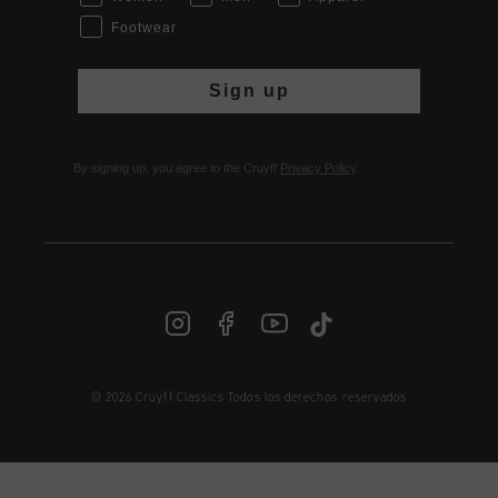
Footwear
Sign up
By signing up, you agree to the Cruyff
Privacy Policy
.
© 2026 Cruyff Classics Todos los derechos reservados
ES | € EUR
Iniciar sesión