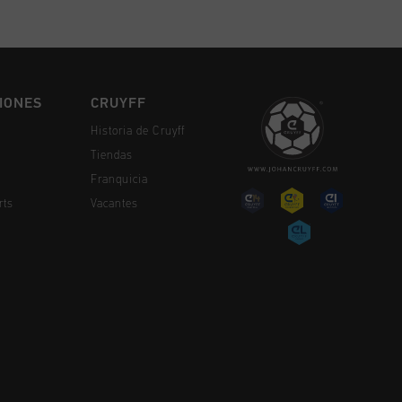
IONES
CRUYFF
Historia de Cruyff
Tiendas
Franquicia
rts
Vacantes