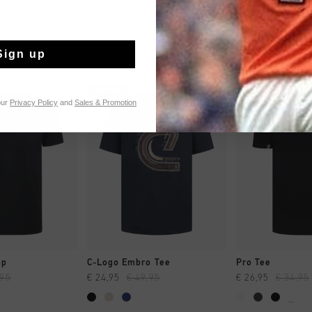
Sign up
rebajas
rebajas
our
Privacy Policy
and
Sales & Promotion
MPRAR YA
A COMPRAR YA
A COMPR
op
C-Logo Embro Tee
Pro Tee
,95
€ 24,95
€ 49,95
€ 26,95
€ 34,95
...