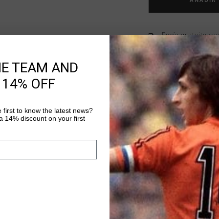
AÑADIR
Envío gratuito co
Entrega rápida e
HE TEAM AND
Devoluciones fáci
 14% OFF
 first to know the latest news?
Información del pr
 14% discount on your first
The Perform SS Top in
polyester and 5% elas
Tee, features Cruyff S
adding a unique touch 
Más información
wear and light activi
effortless ease, makin
wardrobe.