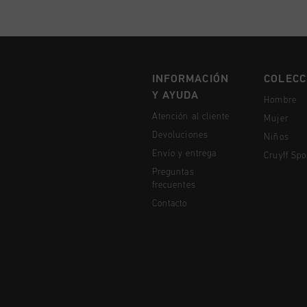
INFORMACIÓN
COLECC
Y AYUDA
Hombre
Atención al cliente
Mujer
Devoluciones
Niños
Envío y entrega
Cruyff Spo
Preguntas
frecuentes
Contacto