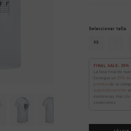
Seleccionar talla
XS
S
FINAL SALE: 25% d
La fase final de nu
Consigue un
25% de
prendas
de la catego
automáticamente
a
existencias. Haz cli
condiciones.