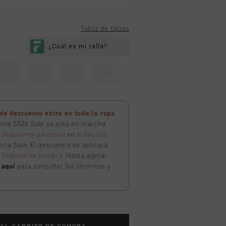
Tabla de tallas
M
L
XL
XXL
e descuento extra en toda la ropa
estra SS26 Sale ya está en marcha.
 descuento adicional
en
todas las
ría Sale. El descuento se aplicará
l
finalizar la compra
. Hasta agotar
c
aquí
para consultar los términos y