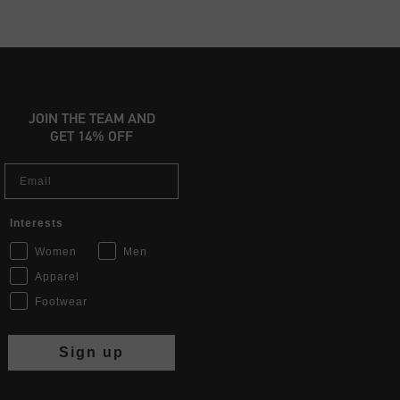
JOIN THE TEAM AND
GET 14% OFF
Email
Interests
Women
Men
Apparel
Footwear
Sign up