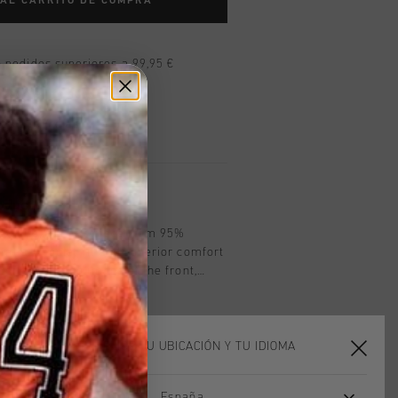
 AL CARRITO DE COMPRA
n pedidos superiores a 99,95 €
n todo el mundo
les en 14 días
oducto
 white, athletic piece from 95%
tane. Regular fit and superior comfort
ports branding image at the front,
to its design. Perfect for both casual
ties, it combines a modern look with
g it a versatile addition to your
ELIGE TU UBICACIÓN Y TU IDIOMA
España