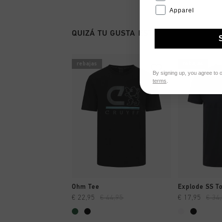
Apparel
QUIZÁ TU GUSTA ESTO
rebajas
rebajas
By signing up, you agree to 
terms
.
A COMPRAR YA
A CO
Ohm Tee
Explode SS T
€ 22,95
€ 44,95
€ 17,95
€ 34