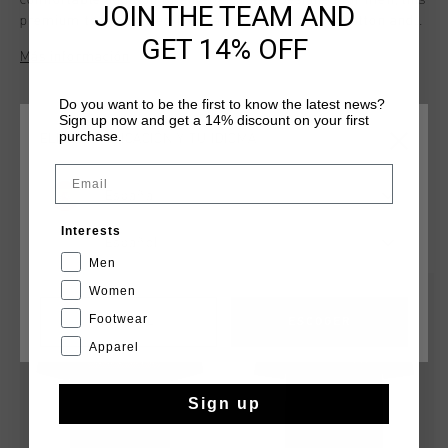
comfortable addition to any wardrobe. Designed for men, this
JOIN THE TEAM AND
premium tee is crafted from a soft blend of 95% cotton and
GET 14% OFF
5% elastane, offering the perfect combination of
Más información
breathability and stretch. Featuring a sleek print artwork on
the wearer's left chest, it's ideal for a modern, casual look
Do you want to be the first to know the latest news?
with a refined touch.
Sign up now and get a 14% discount on your first
purchase.
ELIGE TU UBICACIÓN Y TU IDIOMA
Email
España
QUIZÁ TU GUSTA ESTO
Interests
Español
Men
Women
rebajas
rebajas
Footwear
CANCEL
ESCOGER
Apparel
Sign up