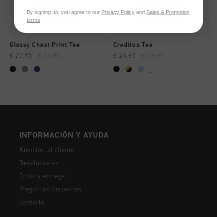
By signing up, you agree to our
Privacy Policy
and
Sales & Promotion
terms
.
Glossy Chest Print Tee
Creditos Tee
€ 27,95
€ 54,95
€ 24,95
€ 49,95
...
INFORMACIÓN Y AYUDA
Atención al cliente
Devoluciones
Envío y entrega
Preguntas frecuentes
Contacto