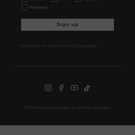
Footwear
Sign up
By signing up, you agree to the Cruyff
Privacy Policy
.
© 2026 Cruyff Classics Todos los derechos reservados
ES | € EUR
Iniciar sesión