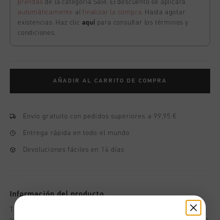
prendas
de la categoría Sale. El descuento se aplicará
automáticamente
al
finalizar la compra
. Hasta agotar
existencias. Haz clic
aquí
para consultar los términos y
condiciones.
AÑADIR AL CARRITO DE COMPRA
Envío gratuito con pedidos superiores a 99,95 €
Entrega rápida en todo el mundo
Devoluciones fáciles en 14 días
Información del producto
The Moraira Tee in black and gold is a stylish and