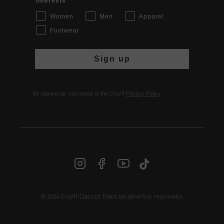
Interests
Women
Men
Apparel
Footwear
Sign up
By signing up, you agree to the Cruyff
Privacy Policy
.
© 2026 Cruyff Classics Todos los derechos reservados
ES | € EUR