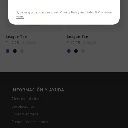
By signing up, you agree to our
Privacy Policy
and
Sales & Promotion
terms
.
League Tee
League Tee
€ 19,95
€ 39,95
€ 19,95
€ 39,95
...
...
INFORMACIÓN Y AYUDA
Atención al cliente
Devoluciones
Envío y entrega
Preguntas frecuentes