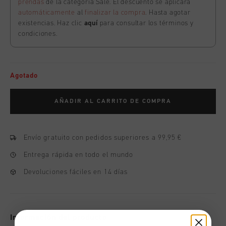
prendas
de la categoría Sale. El descuento se aplicará
automáticamente
al
finalizar la compra
. Hasta agotar
existencias. Haz clic
aquí
para consultar los términos y
condiciones.
Agotado
AÑADIR AL CARRITO DE COMPRA
Envío gratuito con pedidos superiores a 99,95 €
Entrega rápida en todo el mundo
Devoluciones fáciles en 14 días
Información del producto