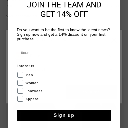
fit and is embroidered with the number 14 on the chest. The
JOIN THE TEAM AND
iconic number 14, with "Johan" embroidered above it, is also
GET 14% OFF
featured on the back, completing this stylish piece.
Más información
Do you want to be the first to know the latest news?
Sign up now and get a 14% discount on your first
purchase.
ELIGE TU UBICACIÓN Y TU IDIOMA
Email
España
QUIZÁ TU GUSTA ESTO
Interests
Español
Men
Women
rebajas
rebajas
Footwear
CANCEL
ESCOGER
Apparel
Sign up