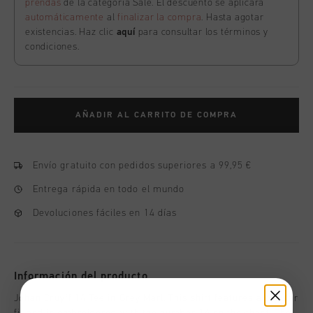
prendas
de la categoría Sale. El descuento se aplicará
automáticamente
al
finalizar la compra
. Hasta agotar
existencias. Haz clic
aquí
para consultar los términos y
condiciones.
AÑADIR AL CARRITO DE COMPRA
Envío gratuito con pedidos superiores a 99,95 €
Entrega rápida en todo el mundo
Devoluciones fáciles en 14 días
Información del producto
Johan Cruyff 14 Tee in Grey Marl. This shirt features a regular