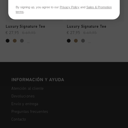
By signing up, you agree to our
Privacy Policy
and
Sales & Promotion
terms
.
Luxury Signature Tee
Luxury Signature Tee
€ 27,95
€ 69,95
€ 27,95
€ 69,95
...
...
INFORMACIÓN Y AYUDA
Atención al cliente
Devoluciones
Envío y entrega
Preguntas frecuentes
Contacto