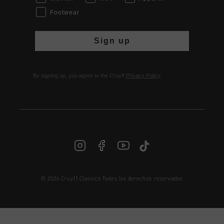
Footwear
Sign up
By signing up, you agree to the Cruyff
Privacy Policy
.
© 2026 Cruyff Classics Todos los derechos reservados
ES | € EUR
Iniciar sesión