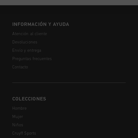
INFORMACIÓN Y AYUDA
Atención al cliente
Devoluciones
Envío y entrega
Preguntas frecuentes
Contacto
COLECCIONES
Hombre
Mujer
Niños
Cruyff Sports