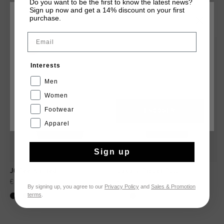
Do you want to be the first to know the latest news?
Sign up now and get a 14% discount on your first
QUIZÁ TU GUSTA ESTO
purchase.
ELIGE TU UBICACIÓN Y TU IDIOMA
Email
rebajas
rebajas
España
Interests
Español
Men
Women
Footwear
CANCEL
ESCOGER
Apparel
Sign up
JC Tee Knitted
Luxury Piquet Polo
€ 49,95
€ 69,95
€ 39,95
€ 99,95
By signing up, you agree to our
Privacy Policy
and
Sales & Promotion
terms
.