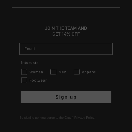
JOIN THE TEAM AND
GET 14% OFF
Email
Interests
Women
Men
Apparel
Footwear
Sign up
By signing up, you agree to the Cruyff
Privacy Policy
.