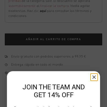
prendas
de la categoría Sale. El descuento se aplicará
automáticamente
al
finalizar la compra
. Hasta agotar
existencias. Haz clic
aquí
para consultar los términos y
condiciones.
AÑADIR AL CARRITO DE COMPRA
Envío gratuito con pedidos superiores a 99,95 €
Entrega rápida en todo el mundo
Devoluciones fáciles en 14 días
JOIN THE TEAM AND
GET 14% OFF