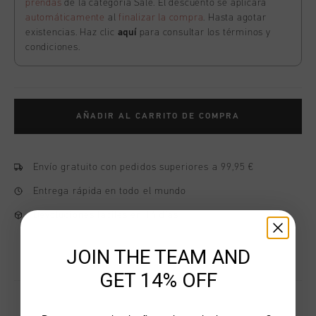
prendas
de la categoría Sale. El descuento se aplicará
automáticamente
al
finalizar la compra
. Hasta agotar
existencias. Haz clic
aquí
para consultar los términos y
condiciones.
AÑADIR AL CARRITO DE COMPRA
Envío gratuito con pedidos superiores a 99,95 €
Entrega rápida en todo el mundo
Devoluciones fáciles en 14 días
JOIN THE TEAM AND
GET 14% OFF