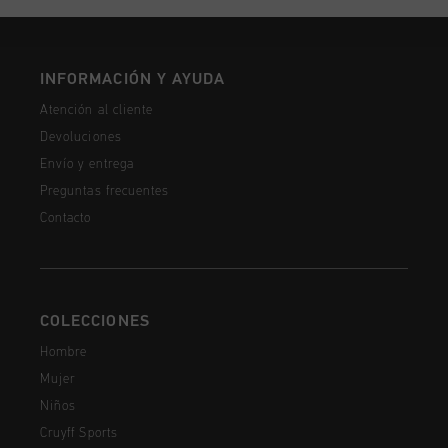
INFORMACIÓN Y AYUDA
Atención al cliente
Devoluciones
Envío y entrega
Preguntas frecuentes
Contacto
COLECCIONES
Hombre
Mujer
Niños
Cruyff Sports