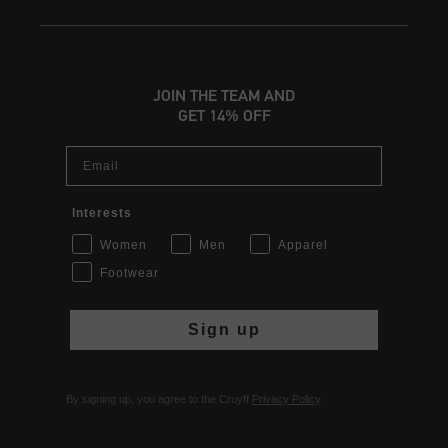
JOIN THE TEAM AND
GET 14% OFF
Email
Interests
Women
Men
Apparel
Footwear
Sign up
By signing up, you agree to the Cruyff
Privacy Policy
.