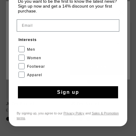
Do you want to be the first to know the latest news?
Sign up now and get a 14% discount on your first
QUIZÁ TU GUSTA ESTO
purchase.
ELIGE TU UBICACIÓN Y TU IDIOMA
Email
rebajas
rebajas
España
Interests
Español
Men
Women
Footwear
CANCEL
ESCOGER
Apparel
Sign up
JC Tee Knitted
JC Tee Knitted
€ 49,95
€ 69,95
€ 49,95
€ 69,95
By signing up, you agree to our
Privacy Policy
and
Sales & Promotion
terms
.