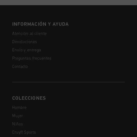
INFORMACIÓN Y AYUDA
Atención al cliente
Devoluciones
Envío y entrega
Preguntas frecuentes
Contacto
COLECCIONES
Hombre
Mujer
Niños
Cruyff Sports