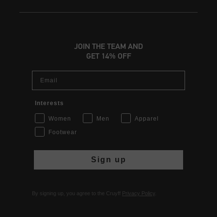
JOIN THE TEAM AND
GET 14% OFF
Email
Interests
Women
Men
Apparel
Footwear
Sign up
By signing up, you agree to the Cruyff
Privacy Policy
.