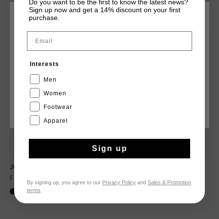
Do you want to be the first to know the latest news?
Sign up now and get a 14% discount on your first
QUIZÁ TU GUSTA ESTO
purchase.
ELIGE TU UBICACIÓN Y TU IDIOMA
Email
rebajas
rebajas
España
Interests
Español
Men
Women
Footwear
CANCEL
ESCOGER
Apparel
Sign up
JC Tee Knitted
JC Tee Knitted
€ 49,95
€ 69,95
€ 49,95
€ 69,95
By signing up, you agree to our
Privacy Policy
and
Sales & Promotion
terms
.