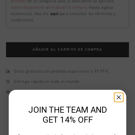
prendas
de la categoría Sale. El descuento se aplicará
automáticamente
al
finalizar la compra
. Hasta agotar
existencias. Haz clic
aquí
para consultar los términos y
condiciones.
AÑADIR AL CARRITO DE COMPRA
Envío gratuito con pedidos superiores a 99,95 €
Entrega rápida en todo el mundo
Devoluciones fáciles en 14 días
JOIN THE TEAM AND
GET 14% OFF