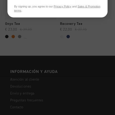
By signing up, you agree to our
Privacy Policy
and
Sales & Promotion
terms
.
Onyx Tee
Recovery Tee
€ 23,00
€ 39,95
€ 22,00
€ 37,95
...
INFORMACIÓN Y AYUDA
Atención al cliente
Devoluciones
Envío y entrega
Preguntas frecuentes
Contacto