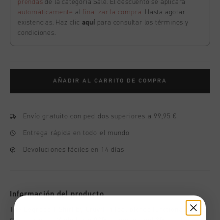
prendas
de la categoría Sale. El descuento se aplicará
automáticamente
al
finalizar la compra
. Hasta agotar
existencias. Haz clic
aquí
para consultar los términos y
condiciones.
AÑADIR AL CARRITO DE COMPRA
Envío gratuito con pedidos superiores a 99,95 €
Entrega rápida en todo el mundo
Devoluciones fáciles en 14 días
Información del producto
The Degrees T-Shirt by Cruyff in teal blends functionality and