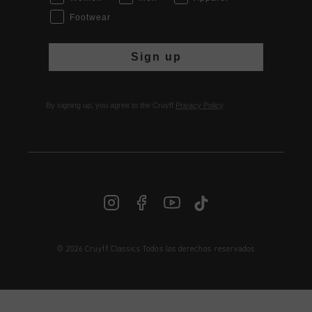
Footwear
Sign up
By signing up, you agree to the Cruyff
Privacy Policy
.
© 2026 Cruyff Classics Todos los derechos reservados
ES | € EUR
Iniciar sesión