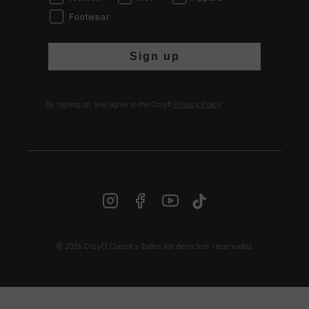
Footwear
Sign up
By signing up, you agree to the Cruyff
Privacy Policy
.
© 2026 Cruyff Classics Todos los derechos reservados
ES | € EUR
Iniciar sesión