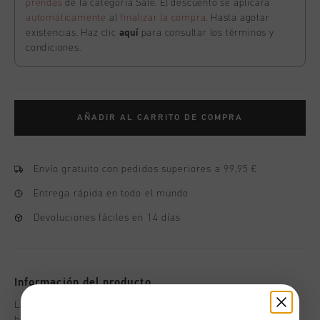
prendas
de la categoría Sale. El descuento se aplicará
automáticamente
al
finalizar la compra
. Hasta agotar
existencias. Haz clic
aquí
para consultar los términos y
condiciones.
AÑADIR AL CARRITO DE COMPRA
Envío gratuito con pedidos superiores a 99,95 €
Entrega rápida en todo el mundo
Devoluciones fáciles en 14 días
Información del producto
La camiseta Cruyff C-Lion Geo en blanco y dorado para