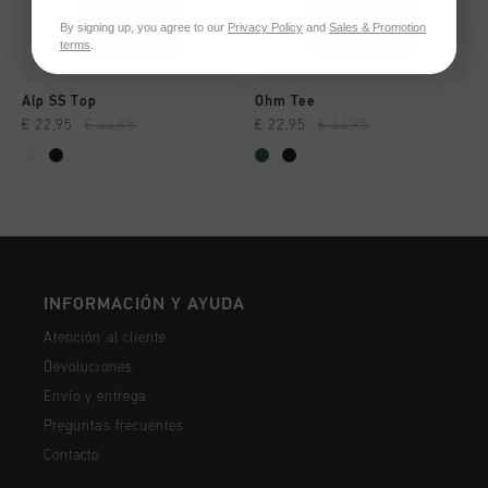
By signing up, you agree to our
Privacy Policy
and
Sales & Promotion
terms
.
Alp SS Top
Ohm Tee
€ 22,95
€ 44,95
€ 22,95
€ 44,95
INFORMACIÓN Y AYUDA
Atención al cliente
Devoluciones
Envío y entrega
Preguntas frecuentes
Contacto