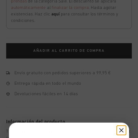
prendas
de la categoría Sale. El descuento se aplicará
automáticamente
al
finalizar la compra
. Hasta agotar
existencias. Haz clic
aquí
para consultar los términos y
condiciones.
AÑADIR AL CARRITO DE COMPRA
Envío gratuito con pedidos superiores a 99,95 €
Entrega rápida en todo el mundo
Devoluciones fáciles en 14 días
Información del producto
The Cruyff Arco T-Shirt in black. This regular-fit cotton t-shirt