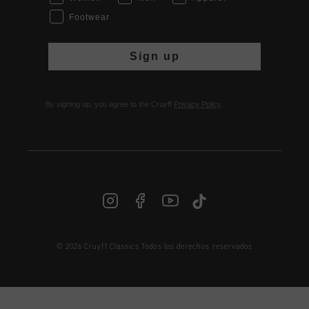
Footwear
Sign up
By signing up, you agree to the Cruyff
Privacy Policy
.
© 2026 Cruyff Classics Todos los derechos reservados
ES | € EUR
Iniciar sesión