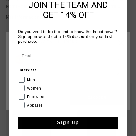
combines comfort and effortless style. Featuring the iconic
JOIN THE TEAM AND
Montserrat logo on the chest and bold Cruyff Montserrat
GET 14% OFF
lettering on the back panel, it creates a modern and
Más información
distinctive look. A must-have for any wardrobe, this t-shirt
pairs easily with any outfit.
Do you want to be the first to know the latest news?
Sign up now and get a 14% discount on your first
purchase.
ELIGE TU UBICACIÓN Y TU IDIOMA
Email
España
QUIZÁ TU GUSTA ESTO
Interests
Español
Men
Women
rebajas
rebajas
Footwear
CANCEL
ESCOGER
Apparel
Sign up