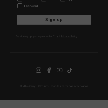
Footwear
Sign up
By signing up, you agree to the Cruyff
Privacy Policy
.
© 2026 Cruyff Classics Todos los derechos reservados
ES | € EUR
Iniciar sesión