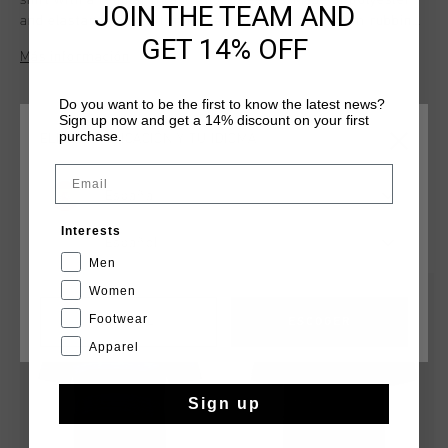
shirt with a regular fit and short sleeves. Made of polyester
JOIN THE TEAM AND
and elastane. The soft material keeps the shirt from rubbing
GET 14% OFF
along the skin during any activity. Features stripes across T-
Más información
shirt with Cruyff Montserrat branding on chest. Composition:
92% polyester / 8% elastane
Do you want to be the first to know the latest news?
Sign up now and get a 14% discount on your first
purchase.
ELIGE TU UBICACIÓN Y TU IDIOMA
Email
España
QUIZÁ TU GUSTA ESTO
Interests
Español
Men
Women
rebajas
rebajas
Footwear
CANCEL
ESCOGER
Apparel
Sign up