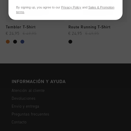
By signing up, you agree to our
Privacy Policy
and
Sales & Promotion
terms
.
Temblor T-Shirt
Route Running T-Shirt
€ 24,95
€ 49,95
€ 24,95
€ 49,95
INFORMACIÓN Y AYUDA
Atención al cliente
Devoluciones
Envío y entrega
Preguntas frecuentes
Contacto