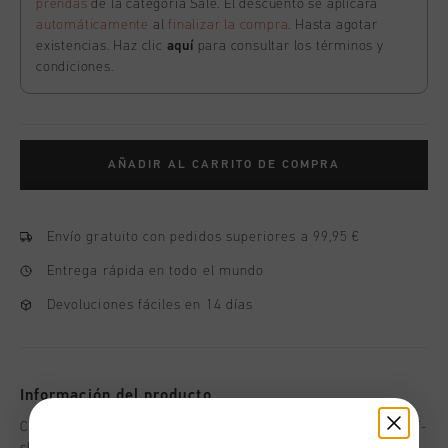
prendas
de la categoría Sale. El descuento se aplicará
automáticamente
al
finalizar la compra
. Hasta agotar
existencias. Haz clic
aquí
para consultar los términos y
condiciones.
AÑADIR AL CARRITO DE COMPRA
Envío gratuito con pedidos superiores a 99,95 €
Entrega rápida en todo el mundo
Devoluciones fáciles en 14 días
Información del producto
Cruyff Montserrat Advance SS T-shirt for men in sky blue. A T-