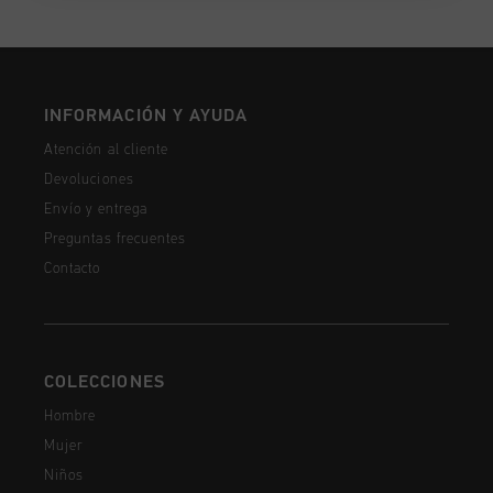
INFORMACIÓN Y AYUDA
Atención al cliente
Devoluciones
Envío y entrega
Preguntas frecuentes
Contacto
COLECCIONES
Hombre
Mujer
Niños