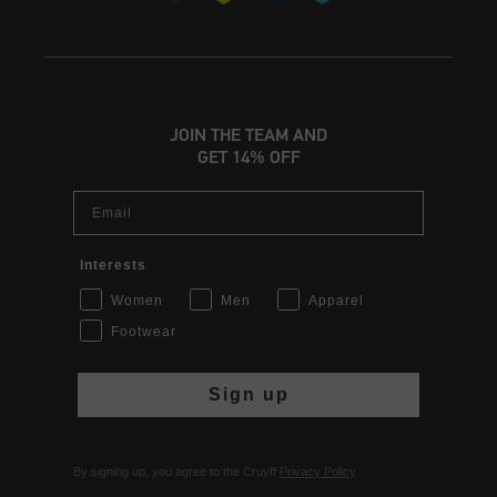
JOIN THE TEAM AND
GET 14% OFF
Email
Interests
Women
Men
Apparel
Footwear
Sign up
By signing up, you agree to the Cruyff
Privacy Policy
.