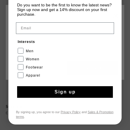
Do you want to be the first to know the latest news?
Sign up now and get a 14% discount on your first
purchase.
ELIGE TU UBICACIÓN Y TU IDIOMA
QUIZÁ TU GUSTA ESTO
Email
España
rebajas
Interests
Español
Men
Women
Footwear
CANCEL
ESCOGER
Apparel
Sign up
Superbia
By signing up, you agree to our
Privacy Policy
and
Sales & Promotion
€ 89,95
€ 129,95
terms
.