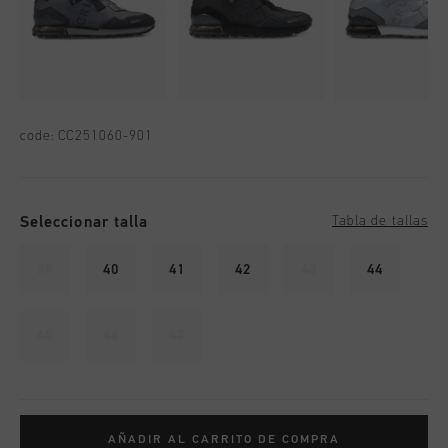
code:
CC251060-901
Seleccionar talla
Tabla de tallas
39
40
41
42
43
44
45
46
47
AÑADIR AL CARRITO DE COMPRA