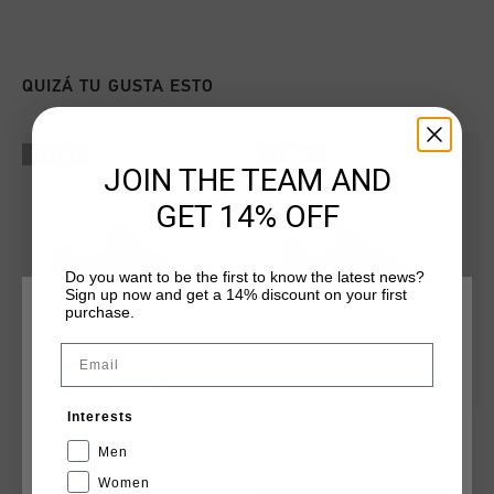
QUIZÁ TU GUSTA ESTO
rebajas
rebajas
JOIN THE TEAM AND
GET 14% OFF
Do you want to be the first to know the latest news?
Sign up now and get a 14% discount on your first
purchase.
ELIGE TU UBICACIÓN Y TU IDIOMA
Email
España
Interests
Rayado
Fearia Hex-Tech
Español
€ 49,95
€ 139,95
Men
€ 77,00
€ 129,95
Women