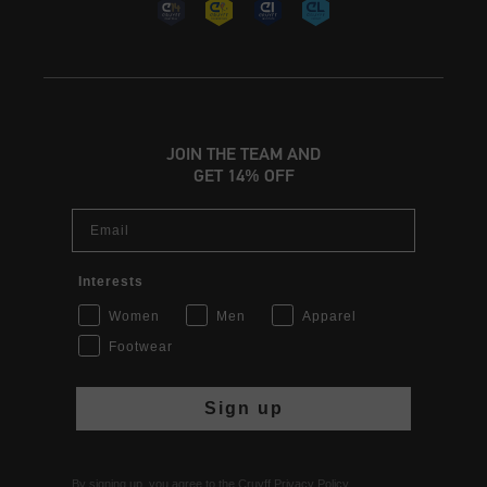
JOIN THE TEAM AND
GET 14% OFF
Email
Interests
Women
Men
Apparel
Footwear
Sign up
By signing up, you agree to the Cruyff
Privacy Policy
.