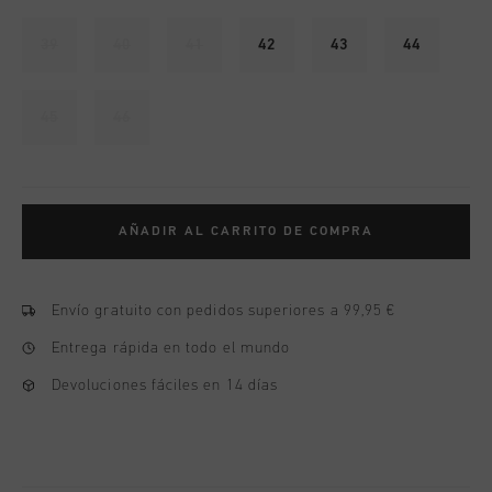
39
40
41
42
43
44
45
46
AÑADIR AL CARRITO DE COMPRA
Envío gratuito con pedidos superiores a 99,95 €
Entrega rápida en todo el mundo
Devoluciones fáciles en 14 días