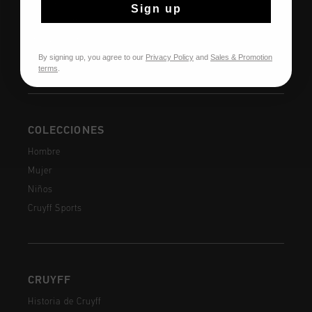
Devoluciones
Sign up
Envío y entrega
Preguntas frecuentes
By signing up, you agree to our
Privacy Policy
and
Sales & Promotion
Contacto
terms
.
COLECCIONES
Hombre
Mujer
Niños
Cruyff Sports
CRUYFF
Historia de Cruyff