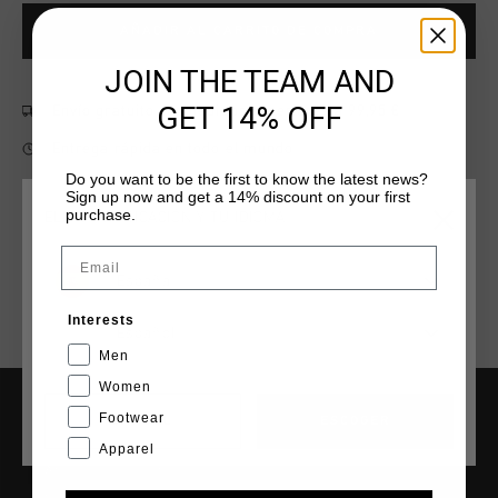
AÑADIR AL CARRITO DE COMPRA
JOIN THE TEAM AND
GET 14% OFF
Envío gratuito con pedidos superiores a 99,95 €
Entrega rápida en todo el mundo
Do you want to be the first to know the latest news?
Devoluciones fáciles en 14 días
Sign up now and get a 14% discount on your first
purchase.
ELIGE TU UBICACIÓN Y TU IDIOMA
Email
España
Interests
Español
Men
Women
Footwear
CANCEL
ESCOGER
INFORMACIÓN Y AYUDA
Apparel
Atención al cliente