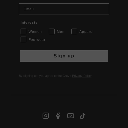
Email
Interests
Women
Men
Apparel
Footwear
Sign up
By signing up, you agree to the Cruyff
Privacy Policy
.