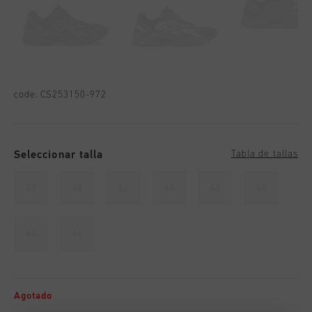
code:
CS253150-972
Seleccionar talla
Tabla de tallas
39
40
41
42
43
44
45
46
Agotado